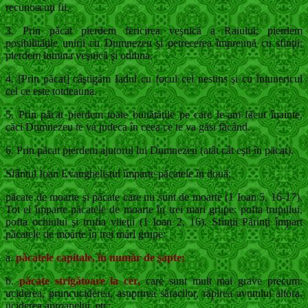
recunoscuţi fii.
3. Prin păcat pierdem fericirea veşnică a Raiu­lui; pierdem
posibilităţile unirii cu Dumnezeu şi petrecerea împreună cu sfinţii;
pierdem lumina veşnică şi odihna.
4. [Prin păcat] câştigăm Iadul cu focul cel ne­stins şi cu în­tunericul
cel ce este totdeauna.
5. Prin păcat pierdem toate bunătăţile pe care le-am făcut înainte,
căci Dumnezeu te va jude­ca în ceea ce te va găsi făcând.
6. Prin păcat pierdem ajutorul lui Dumnezeu (atât cât eşti în păcat).
Sfântul Ioan Evanghelistul împarte păcatele în două:
păcate de moarte şi păcate care nu sunt de moarte (1 Ioan 5, 16-17).
Tot el împarte păcatele de moarte în trei mari grupe: pofta trupului,
pofta ochiului şi trufia viieţii (1 Ioan 2, 16). Sfinţii Părinţi împart
păcatele de moarte în trei mari grupe:
a.
păcatele capitale, în număr de şapte;
b.
păcate strigătoare la cer,
care sunt mult mai grave precum:
uciderea, pruncuciderea, asuprirea săracilor, răpirea avutului altora,
uciderea aproapelui, etc;