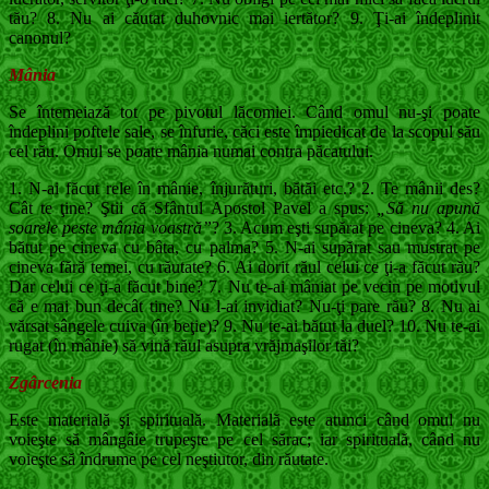
tău? 8. Nu ai căutat duhovnic mai iertător? 9. Ţi-ai îndeplinit
canonul?
Mânia
Se întemeiază tot pe pivotul lăcomiei. Când o­mul nu-şi poate
îndeplini poftele sale, se înfu­rie, căci este împiedicat de la scopul său
cel rău. Omul se poate mânia numai contra păca­tului.
1. N-ai făcut rele în mânie, înjurături, bătăi etc.? 2. Te mânii des?
Cât te ţine? Ştii că Sfântul Apostol Pavel a spus:
„Să nu apună
soarele peste mânia voastră”
? 3. Acum eşti supărat pe cineva? 4. Ai
bătut pe cineva cu bâta, cu palma? 5. N-ai supărat sau mustrat pe
cineva fără te­mei, cu răutate? 6. Ai dorit răul celui ce ţi-a făcut rău?
Dar celui ce ţi-a făcut bine? 7. Nu te-ai mâniat pe vecin pe motivul
că e mai bun decât tine? Nu l-ai invidiat? Nu-ţi pare rău? 8. Nu ai
vărsat sângele cuiva (în beţie)? 9. Nu te-ai bătut la duel? 10. Nu te-ai
rugat (în mânie) să vină răul asu­pra vrăjmaşilor tăi?
Zgârcenia
Este materială şi spirituală. Materială este atunci când omul nu
voieşte să mângâie trupeşte pe cel sărac; iar spirituală, când nu
voieşte să în­drume pe cel neştiutor, din răutate.