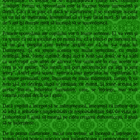
spovedanie; el trebuie să se împărtăşească foarte des, conform
Tradiţiei. Pentru ei, spovedania este la început foarte interesantă şi
dorită. Căci li se pare că dacă se mărturisesc li se socoteşte aceasta
ca un fel de maturitate, însemnând că ei s-au făcut mari. Şi un copil
de 5 ani îşi doreşte mult să înceapă să se spovedească.
Primele spovedanii ale copilului vor fi foarte serioase. El va veni şi
va spune că nu a ascultat-o pe mama lui, că a bătut-o pe surioara lui,
că nu şi-a pregătit cum trebuie lecţiile ori că nu s-a rugat lui
Dumnezeu. Şi va spune aceasta cu multa seriozitate, cu multă
umilinţă. Însă, foarte curând, după nici o lună sau două, se va vădi
ca acel copil este atras de altceva. Vor urma ani în care acesta va
veni şi va spune: “Nu ascult, mă port necuviincios cu alţii şi sunt
leneş”. Astfel arată scurta, sintetica lista greşelilor lui copilăreşti. El
le spune preotului, care, îngreunat de multe mărturisiri, fireşte, îl va
ierta şi-l va dezlega după o jumătate de minut. Şi toate acestea se
prefac într-un înfiorator formalism, care, se înţelege, mai mult
vatamă copilul decât sa-l ajute.
Dacă copilul a început să se mărturisească, înseamnă că trebuie deja
să aibă o atitudine conştientizată de responsabilitate faţă de viaţa sa.
Duhovnicul îi ajută să meargă pe calea creşterii duhovniceşti, îi ajută
să se îndrepteze.
De la prima mărturisire, micul om trebuie să înceapă a înţelege că
faptele lui (şi bune şi rele) nu sunt întâmplătoare şi neimportante, dar