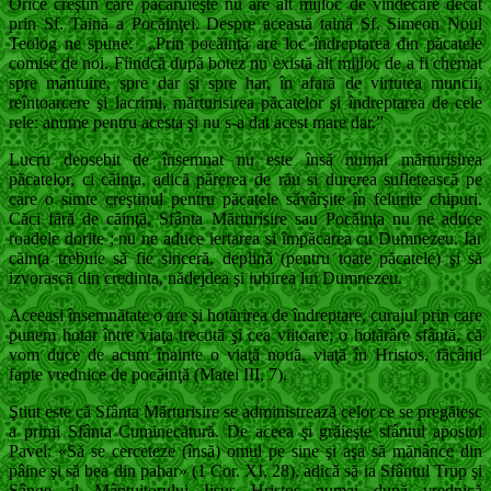
Orice creştin care păcăruieşte nu are alt mijloc de vindecare decât
prin Sf. Taină a Pocăinţei. Despre această taină Sf. Simeon Noul
Teolog ne spune: „Prin pocăinţă are loc îndreptarea din păcatele
comise de noi. Fiindcă după botez nu există alt mijloc de a fi chemat
spre mântuire, spre dar şi spre har, în afară de virtutea muncii,
reîntoarcere şi lacrimi, mărturisirea păcatelor şi îndreptarea de cele
rele: anume pentru acesta şi nu s-a dat acest mare dar.”
Lucru deosebit de însemnat nu este însă numai mărturisirea
păcatelor, ci căinţa, adică părerea de rău si durerea sufletească pe
care o simte creştinul pentru păcatele săvârşite în felurite chipuri.
Căci fără de căinţă, Sfânta Mărturisire sau Pocăinţa nu ne aduce
roadele dorite ; nu ne aduce iertarea si împăcarea cu Dumnezeu. Iar
căinţa trebuie să fie sinceră, deplină (pentru toate păcatele) şi să
izvorască din credinta, nădejdea şi iubirea lui Dumnezeu.
Aceeasi însemnătate o are şi hotărirea de îndreptare, curajul prin care
punem hotar între viaţa trecută şi cea viitoare; o hotărâre sfântă, că
vom duce de acum înainte o viaţă nouă, viaţă în Hristos, făcând
fapte vrednice de pocăinţă (Matei III, 7).
Ştiut este că Sfânta Mărturisire se administrează celor ce se pregătesc
a primi Sfânta Cuminecătură. De aceea şi grăieşte sfântul apostol
Pavel: «Să se cerceteze (însă) omul pe sine şi aşa să mănânce din
pâine şi să bea din pahar» (1 Cor. XI, 28), adică să ia Sfântul Trup şi
Sânge al Mântuitorului Iisus Hristos numai după vrednică