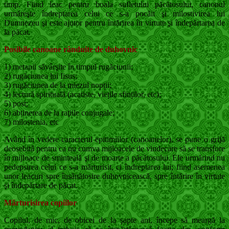
timp. Fiind leac pentru boala sufletului păcătosului, canonul
urmăreşte îndreptarea celui ce s-a pocăit şi milostivirea lui
Dumnezeu şi este ajutor pentru întărirea în virtute şi îndepărtarea de
la păcat.
Posibile canoane rânduite de duhovnic
1) metanii săvârşite în timpul rugăciunii;
2) rugăciunea lui Iisus;
3) rugăciunea de la miezul nopții;
4) lectură spirituală (acatiste, viețile sfinților, etc);
5) post;
6) abținerea de la raţiile conjugale;
7) milostenia, etc
Având în vedere caracterul epitimiilor (canoanelor), se pune o grijă
deosebită pentru ca nu cumva mijloacele de vindecare să se transfore
în mijloace de sminteală şi de moarte a păcătosului. Ele urmărind nu
pedepsirea celui ce s-a mărturisit, ci îndreptarea lui; fiind asemenea
unor leacuri spre însănătosire duhovnicească, spre întărire în virtute
şi îndepărtare de păcat.
Mărturisirea copiilor
Copilul, de mic, de obicei de la şapte ani, începe să meargă la