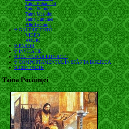
Taina Euharistiei
Taina Preoției
Taina Maslului
Taina Cununiei
Alte Trebuinți
✞ GALERIE FOTO
VIDEO
AUDIO
✞ PAROH
✞ INVITAȚIE
✞ CALENDAR LITURGIC
✞ COMPORTAMENTUL ÎN SFÂNTA BISERICĂ
✞ CONTACTE
Taina Pocăinței