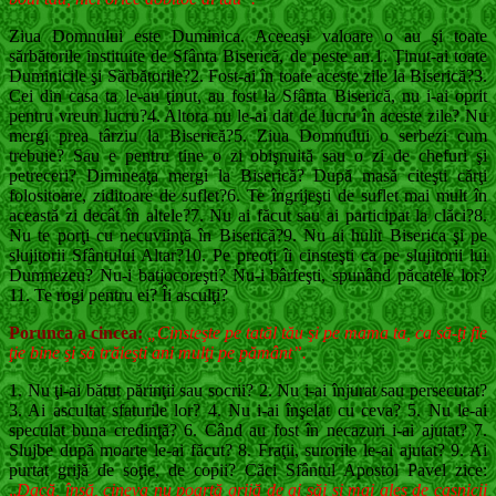
Ziua Domnului este Duminica. Aceeaşi valoare o au şi toate
sărbătorile instituite de Sfânta Biserică, de peste an.1. Ţinut-ai toate
Duminicile şi Sărbătorile?2. Fost-ai în toate aceste zile la Biserică?3.
Cei din casa ta le-au ţinut, au fost la Sfânta Biserică, nu i-ai oprit
pentru vreun lucru?4. Altora nu le-ai dat de lucru în aceste zile? Nu
mergi prea târziu la Biserică?5. Ziua Domnului o serbezi cum
trebuie? Sau e pentru tine o zi obişnuită sau o zi de chefuri şi
petreceri? Dimineaţa mergi la Biserică? După masă citeşti cărţi
folositoare, ziditoare de suflet?6. Te îngrijeşti de suflet mai mult în
această zi decât în altele?7. Nu ai făcut sau ai participat la clăci?8.
Nu te porţi cu necuviinţă în Biserică?9. Nu ai hulit Biserica şi pe
slujitorii Sfântului Altar?10. Pe preoţi îi cinsteşti ca pe slujitorii lui
Dumnezeu? Nu-i batjocoreşti? Nu-i bârfeşti, spunând păcatele lor?
11. Te rogi pentru ei? Îi asculţi?
Porunca a cincea:
„Cinsteşte pe tatăl tău şi pe mama ta, ca să-ţi fie
ţie bine şi să trăieşti ani mulţi pe pământ”.
1. Nu ţi-ai bătut părinţii sau socrii? 2. Nu i-ai înjurat sau persecutat?
3. Ai ascultat sfaturile lor? 4. Nu i-ai înşelat cu ceva? 5. Nu le-ai
speculat buna credinţă? 6. Când au fost în necazuri i-ai ajutat? 7.
Slujbe după moarte le-ai făcut? 8. Fraţii, surorile le-ai ajutat? 9. Ai
purtat grijă de soţie, de copii? Căci Sfântul Apostol Pavel zice:
„
Dacă, însă, cineva nu poartă grijă de ai săi şi mai ales de casnicii