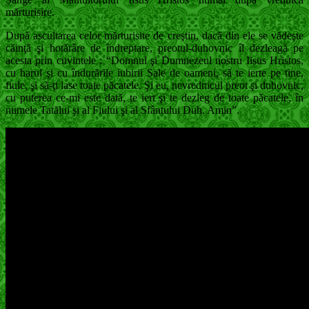
mărturisire.
După ascultarea celor mărturisite de creştin, dacă din ele se vădeşte
căinţă şi hotărâre de îndreptare, preotul-duhovnic îl dezleagă pe
acesta prin cuvintele : “Domnul şi Dumnezeul nostru Iisus Hristos,
cu harul şi cu îndurările iubirii Sale de oameni, să te ierte pe tine,
fiule, şi să-ţi lase toate păcatele. Şi eu, nevrednicul preot şi duhovnic,
cu puterea ce-mi este dată, te iert şi te dezleg de toate păcatele, în
numele Tatălui şi al Fiului şi al Sfântului Duh. Amin”.