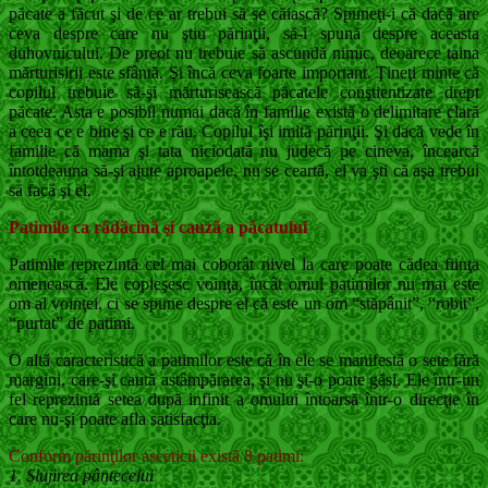
păcate a făcut şi de ce ar trebui să se căiască? Spuneţi-i că dacă are
ceva despre care nu ştiu părinţii, să-i spună despre aceasta
duhovnicului. De preot nu trebuie să ascundă nimic, deoarece taina
mărturisirii este sfântă. Şi încă ceva foarte important. Ţineţi minte că
copilul trebuie să-şi mărturisească păcatele conştientizate drept
păcate. Asta e posibil numai dacă în familie există o delimitare clară
a ceea ce e bine şi ce e rău. Copilul îşi imită părinţii. Şi dacă vede în
familie că mama şi tata niciodată nu judecă pe cineva, încearcă
întotdeauna să-şi ajute aproapele, nu se ceartă, el va şti că aşa trebui
să facă şi el.
Patimile ca rădăcină şi cauză a păcatului
Patimile reprezintă cel mai coborât nivel la care poa­te cădea fiinţa
omenească. Ele copleşesc voinţa, încât omul patimilor nu mai este
om al voinţei, ci se spune despre el că este un om “stăpânit”, “robit”,
“purtat” de patimi.
O altă caracteristică a patimilor este că în ele se mani­festă o sete fără
margini, care-şi caută astâmpărarea, şi nu şi-o poate găsi. Ele într-un
fel reprezintă setea după infinit a omului întoarsă într-o direcţie în
care nu-şi poate afla satisfacţia.
Conform părinţilor asceticii există 8 patimi:
1. Slujirea pântecelui