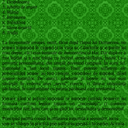
2. Desfrânarea
3. Iubirea de argint
4. Mânia
5. Întristarea
6. Trândăvia
7. Slava deşartă
8. Trufia
La începuturile creaţiei, omul, făcut după chipul lui Dumnezeu, nu
primea iraţionalul în cugetul şi în viaţa sa. Gândurile şi acţiunile lui
erau drepte, căci erau luminate de dumnezeiescul Har. Dar după ce a
fost înşelat şi a rupt relaţia cu Izvorul atotdesăvârşirii, îndată i s-a
pervertit personalitatea, din simplă devenind compusă. În acest fel,
iraţionalul a luat locul raţiunii. Toate puterile sufleteşti ale
personalităţii umane au fost corupte, constrânse de iraţional, dând
naştere patimilor. De atunci, gândurile şi faptele nu mai sunt
săvârşite în vederea unei „nevoi” corecte, ci dintr-o obişnuinţă
păcătoasă, în conformitate cu patima păcătoasă care predomină.
Fiecare gând şi acţiune iraţională se numeşte patimă, deoarece nu
lucrează conform legilor raţiunii ori „necesităţii”, ci conform
instinctelor firii, întru care şi-au găsit loc bestialitatea şi demonismul.
Principiul patimii constă în utilizarea iraţională a sensurilor, lucru
care se vădeşte în practică prin utilizarea greşită a lucrurilor. Aceasta