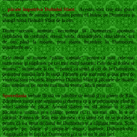
c.
păcate împotriva Duhului Sfant
.
Acestea sunt cele mai grave
păcate făcute de oameni pe pământ pentru că hulesc pe Dumnezeu şi
alungă harul Duhului Sfânt de la om.
Dintre acestea amintim: necredinţa în Dumnezeu, apostazia
(lepădarea de credinţă), eresul, secta, deznădejdea, sinuciderea, ura
de om până la moarte, prea marea încredere în Dumnezeu,
injurăturile etc.
Cele dintâi se numesc “păcate capitale”, pentru că sunt cele mai
numeroase şi stăpânesc pe cei mai mulţi oameni. Cele de-al doilea se
numesc ” strigatoare la cer “, pentru ca strigă şi cer de la Dumnezeu
pedeapsa omului încă în viaţă. Păcatele cele mai mari şi mai greu de
vindecat sunt păcatele împotriva Duhului Sfânt şi păcatele de moarte
care stăpânesc pe om de mai multă vreme, adică patimile.
Spovedania
trebuie făcută cu zdrobire de inimă şi cu părere de Rău.
Zdrobirea inimii este su­părarea şi durerea ce ţi se pricinuieşte când îţi
aduci aminte de păcat. Această durere nu stă numai în a simţi
păcatul, a suspina şi a plânge pentru el, ci stă mai ales în a urî
păcatul. Părerea de Rău este durerea ce o simte cel ce se pocăieşte
pentru că s-a lipsit de darul lui Dumnezeu şi a câştigat munca. Scrie
păcatele pe hârtie şi ci­teşte-le singur înaintea Duhovnicului.
Angajea­ză-te în faţa lui Dumnezeu şi a ta să nu le mai faci.