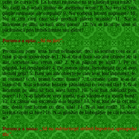
prilej de curvie? 6. La lucruri ruşinoase nu te gândeşti prea mult? 7.
Nu cauţi să-ţi aduci aminte de asemenea scene? 8. Nu vrei să vezi
părţile rusinoase ale corpu­lui? 9. Nu vorbeşti lucruri ruşinoase? 10.
Nu ai citit cărţi care să-ţi producă plăceri sexuale? 11. Nu ai
îndemnat pe altul să facă acest păcat? 12. Nu ai făcut pe altul să
păcătuiască prin îm­brăcăminte sau gătire?
Porunca a opta:
„Să nu furi”
.
Preotul nu poate ierta furtul neînapoiat; deci să restitui ceea ce ai
furat şi apoi spovedeşte-te.1. N-ai furat bani sau alte obiecte de la
stat, so­cietate sau vreun om? 2. N-ai păgubit pe alţii? 3. Pe cel
păgubit, l-ai despăgubit? 4. De averea altuia, încredinţată ţie, ai avut
des­tulă grijă? 5. Bani sau alte obiecte pe care le-ai luat îm­prumut, le-
ai restituit? 6. Ai primit lucruri furate? 7. Lucrurile găsite le-ai dat
înapoi? 8. N-ai schimbat hotarele pământului cu veci­nul tău? 9. N-ai
îndemnat pe altul să facă acest lucru? 10. N-ai luat dobândă prea
mare? 11. N-ai falsificat vreo marfă, n-ai vândut-o ca marfă bună?
12. La cântar sau socoteală n-ai înşelat? 13. N-ai luat de la cel mai
mic decât tine lucruri cu de-a sila? 14. N-ai luat mită? 15. N-ai
învăţat copiii să fure? 16. N-ai gânduri de îmbogăţire pe căi necinsti­
te?
Porunca a noua:
„Să nu mărturiseşti strâmb împotriva aproapelui
tău”.