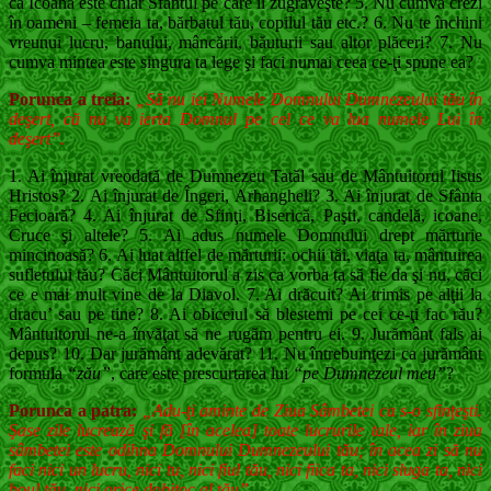
că Icoana este chiar Sfântul pe care îl zugrăveşte? 5. Nu cumva crezi
în oameni – femeia ta, băr­batul tău, copilul tău etc.? 6. Nu te închini
vreunui lucru, banului, mâncă­rii, băuturii sau altor plăceri? 7. Nu
cumva mintea este singura ta lege şi faci numai ceea ce-ţi spune ea?
Porunca a treia:
„Să nu iei Numele Domnului Dumnezeului tău în
deşert, că nu va ierta Domnul pe cel ce va lua numele Lui în
deşert”.
1. Ai înjurat vreodată de Dumnezeu Tatăl sau de Mântuitorul Iisus
Hristos? 2. Ai înjurat de Îngeri, Arhangheli? 3. Ai înjurat de Sfânta
Fecioară? 4. Ai înjurat de Sfinţi, Biserică, Paşti, candelă, icoane,
Cruce şi altele? 5. Ai adus numele Domnului drept mărturie
mincinoasă? 6. Ai luat altfel de mărturii: ochii tăi, viaţa ta, mântuirea
sufletului tău? Căci Mântuitorul a zis ca vorba ta să fie da şi nu, căci
ce e mai mult vine de la Diavol. 7. Ai drăcuit? Ai trimis pe alţii la
dracu’ sau pe tine? 8. Ai obiceiul să blestemi pe cei ce-ţi fac rău?
Mântuitorul ne-a învăţat să ne rugăm pentru ei. 9. Jurământ fals ai
depus? 10. Dar jurământ adevărat? 11. Nu întrebuinţezi ca jurământ
formula
“zău”
, care este prescurtarea lui
“pe Dumnezeul meu”
?
Porunca a patra:
„Adu-ţi aminte de Ziua Sâm­betei ca s-o sfinţeşti.
Şase zile lucrează şi fă [în acelea] toate lucrurile tale, iar în ziua
sâm­betei este odihna Domnului Dumnezeului tău; în acea zi să nu
faci nici un lucru, nici tu, nici fiul tău, nici fiica ta, nici sluga ta, nici
boul tău, nici orice dobitoc al tău”.