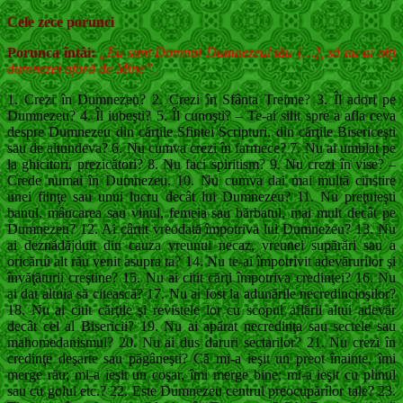
Cele zece porunci
Porunca întâi:
„Eu sunt Domnul Dumnezeul tău […], să nu ai alţi
dumnezei afară de Mine”.
1. Crezi în Dumnezeu? 2. Crezi în Sfânta Treime? 3. Îl adori pe
Dumnezeu? 4. Îl iubeşti? 5. Îl cunoşti? – Te-ai silit spre a afla ceva
des­pre Dumnezeu din cărţile Sfintei Scripturi, din cărţile Bisericeşti
sau de altundeva? 6. Nu cumva crezi în farmece? 7. Nu ai umblat pe
la ghicitori, prezicători? 8. Nu faci spiritism? 9. Nu crezi în vise? –
Crede numai în Dumnezeu. 10. Nu cumva dai mai multă cinstire
unei fiinţe sau unui lucru decât lui Dumnezeu? 11. Nu preţuieşti
banul, mâncarea sau vinul, fe­meia sau bărbatul, mai mult decât pe
Dumnezeu? 12. Ai cârtit vreodată împotriva lui Dumnezeu? 13. Nu
ai deznădăjduit din cauza vreunui ne­caz, vreunei supărări sau a
oricărui alt rău venit asupra ta? 14. Nu te-ai împotrivit adevărurilor şi
învăţăturii creştine? 15. Nu ai citit cărţi împotriva credinţei? 16. Nu
ai dat altuia să citească? 17. Nu ai fost la adunările necredincioşilor?
18. Nu ai citit cărţile şi revistele lor cu scopul a­flării altui adevăr
decât cel al Bisericii? 19. Nu ai apărat necredinţa sau sectele sau
mahomedanismul? 20. Nu ai dus daruri sectarilor? 21. Nu crezi în
credinţe deşarte sau păgâneşti? Că mi-a ieşit un preot înainte, îmi
merge rău; mi-a ieşit un coşar, îmi merge bine; mi-a ieşit cu plinul
sau cu golul etc.? 22. Este Dumnezeu centrul preocupărilor tale? 23.