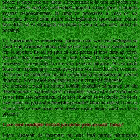
păcate și nu pe cele ale altora. Circumstanțele în care ați păcătuit nu
au sens decât dacă ele evidențiază propriul vostru păcat și propria
voastră responsabilitate, în timp ce povestirea a ceea ce s-a
întâmplat, de ce și cum, nu are nicio legătură cu spovedania; asta nu
face decât să vă slăbească conștiința și vina și, mai ales, duhul de
pocăință.
La Spovedanie se marturisesc păcatele care s-au mai întâmplat de
când v-aţi mărturisit ultima dată şi cele care au rămas nemărturisite
(fie le-aţi uitat, fie nu aţi ştiut că sunt păcate şi între timp aţi aflat).
Păcatele deja mărturisite nu se mai repetă. De asemenea nu se
povestesc împrejurările în care s-au petrecut păcatele. Nu au decât
foarte rar importanţa şi aceşte poveşti nu vor face decât să consume
din timpul de mărturisire al altor creştini şi să împovareze pe preotul
duhovnic. Eventualele explicatii va vor fi cerute de duhovnic.
De asemenea, dacă nu sunteţi hotărât (hotărâta) să spuneti tot din
diferite motive, mai bine nu vă mărturisiţi, pentru că nicidecum nu vi
se vor ierta cele mărturisite, ci se zice chiar că se vor dubla. De ce ne
este ruşine de preot să mărturisim pacatele? Oare nu este şi el om ca
si noi? De ce oare n-am avut aceasta ruşine atunci când am facut
păcatul?
Care sunt condiţiile iertării păcatelor prin această Taină?
Lucru deosebit de însemnat nu este însă numai mărturisirea