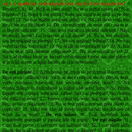
săi, s-a lepădat de credinţă şi este mai rău decât un necredincios”
(I
Timotei 5, 8).
10. Nu ţi-ai bătut soţia? Nu te-ai purtat rău cu ea? N-ai
înjurat-o? 11. Soţul ţi l-ai cinstit? Soţia sau soţul ţi-ai iubit ca pe tine
însuţi? 12. Nu ţi-ai înşelat soţul sau soţia? 13. Nu i-ai făcut viaţa mai
grea? Nu eşti cicăli­tor? 14. De cele sufleteşti ale celor din casa ta te-
ai îngrijit suficient? 15. Cum te-ai purtat cu părinţii sufleteşti? Naşi,
profesori, preoţi? I-ai respectat şi i-ai ajutat? 16. Nu ai fost obraznic
sau încăpăţânat cu pă­rinţii? 17. Nu i-ai supărat? Mâniat? 18. Nu i-ai
vorbit de rău, batjocorit? 19. Nu ai râs de neputinţele lor? 20. Ai luat
seama să-şi facă datoriile religioase? 21. Nu te-ai ruşinat de ei? 22.
Nu ţi-ai cheltuit banii pe lucruri nefolositoa­re (tutun sau alte plăceri)
şi în felul acesta ai lipsit familia de cele trebuitoare?
De eşti părinte
23. Ai îndreptat pe copiii tăi pe drumul Bisericii, cu
fapta şi cu cuvântul? 24. Nu le-ai dat exemplul rău de certuri, beţii,
vorbe porcoase, minciună, furt, necinste, cleve­tire, lene? 25. Nu
cumva trăieşti în concubinaj şi copiii văd acest lucru? 26. Pentru
faptele rele: certuri, minciună, băta­ie, furt i-ai pedepsit? Nu cumva
din milă i-ai ier­tat? 27. Pentru copiii tăi, soţie, soţ, fraţi, surori, pă­
rinţi, ai făcut rugăciuni? 28. Nu ai fost prea aspru sau prea blând cu
copiii tăi? 29. Slugi rele care să înveţe copiii lucruri strică­cioase de
suflet nu ai ţinut?
De eşti tutore
30. Ţi-ai îndeplinit toate
îndatoririle materiale şi morale faţă de copil?
De eşti stăpân
31.
Cum te-ai purtat cu servitorii sau ucenicii tăi? 32. Le-ai plătit leafa
cinstit, nu le-ai reţinut pen­tru cine ştie ce motive? 33. I-ai îndemnat