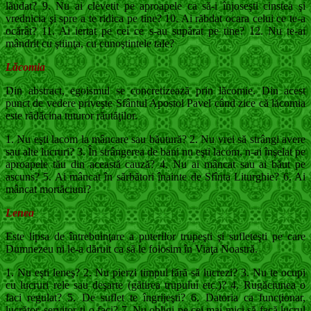
lăudat? 9. Nu ai clevetit pe aproapele ca să-i înjoseşti cinstea şi
vrednicia şi spre a te ridica pe tine? 10. Ai răbdat ocara celui ce te-a
ocărât? 11. Ai iertat pe cei ce s-au supărat pe tine? 12. Nu te-ai
mândrit cu ştiinţa, cu cunoştintele tale?
Lăcomia
Din abstract, egoismul se concretizează prin lăcomie. Din acest
punct de vedere priveşte Sfântul Apostol Pavel când zice că lăcomia
es­te rădăcina tuturor răutăţilor.
1. Nu eşti lacom la mâncare sau băutură? 2. Nu vrei să strângi avere
sau alte lucruri? 3. În strângerea de bani nu eşti lacom, n-ai în­şelat pe
aproapele tău din această cauză? 4. Nu ai mâncat sau ai băut pe
ascuns? 5. Ai mâncat în sărbători înainte de Sfînta Litur­ghie? 6. Ai
mâncat mortăciuni?
Lenea
Este lipsa de întrebuinţare a puterilor trupeşti şi sufleteşti pe care
Dumnezeu ni le-a dăruit ca să le folosim în Viaţa Noastră.
1. Nu eşti leneş? 2. Nu pierzi timpul fără să lucrezi? 3. Nu te ocupi
cu lucruri rele sau deşarte (găti­rea trupului etc.)? 4. Rugăciunea o
faci regulat? 5. De suflet te îngrijeşti? 6. Datoria ca funcţionar,
lucrător, servitor ţi-o faci? 7. Nu obligi pe cei mai mici să facă lucrul