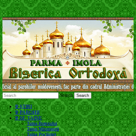
Search
Молдавская Православная Церковь,
✞ ȘTIRI
Московский Патриархат
✞ PAROHII
✞ SF. TAINE
Taina Botezului
Taina Mirungerii
Taina Pocăinței