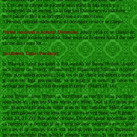
2. Cel care se căieşte de păcatele sale, stând în faţa crucii şi a
Evangheliei de pe analog, ca în faţa Lui Dumnezeu va mărturisi
toate păcatele fără a se îndreptăţi sau a ascunde ceva.
3.Preotul, primind mărturisirea, dă dezlegare celui ce se căieşte.
Partea nevăzută a harului Domnului
,
aduce celui ce se căieşte de
păcatele sale iertarea păcatelor, fiind reaşezat în starea harică din care
căzuse din cauza lor.
Instituirea Tainei
Pocăinţei
În Biserică, taina pocăinţei a fost aşezată de Însuşi Hristos. Astfel,
încă înainte de Înviere, Mântuitorul le făgăduieşte Sfântului Apostol
Petru şi celorlalţi apostoli: ,,Şi-ţi voi da ţie cheile împărăţiei cerurilor
şi orice vei lega pre pământ, va fi legat şi în ceruri şi orice vei
dezlega pre pământ, va fi dezlegat în ceruri” (Matei 18, 18).
După Înviere, Iisus Hristos a încredinţat ucenicilor taina pocăinţei,
spunându-le: ,,precum M-au trimis pre Mine Tatăl şi Eu trimit pre
voi. Şi acestea zicând, au suflat şi au zis lor: luaţi Duh Sfânt; Cărora
veţi ierta păcatele, se vor ierta lor, şi cărora le veţi ţinea, vor fi ţinute”
(Ioan 20, 21-23). Prin aceste cuvinte, Domnul spune apostolilor Săi
că puterea de a dezlega şi de a ierta păcatele oamenilor este o taină
pe care ei şi urmaşii lor o vor săvârşi prin puterea şi împreună-
lucrarea Sfântului Duh, până la sfârşitul veacului: ,,Şi iată Eu cu voi