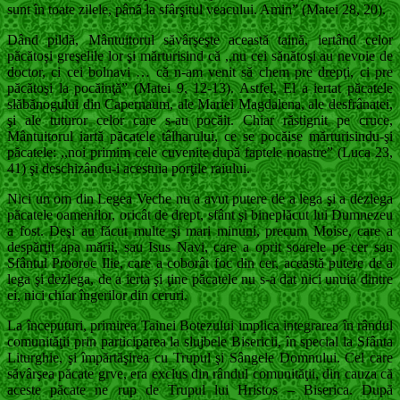
sunt în toate zilele, până la sfârşitul veacului. Amin” (Matei 28, 20).
Dând pildă, Mântuitorul săvârşeşte această taină, iertând celor
păcătoşi greşelile lor şi mărturisind că ,,nu cei sănătoşi au nevoie de
doctor, ci cei bolnavi … că n-am venit să chem pre drepţi, ci pre
păcătoşi la pocăinţă” (Matei 9, 12-13). Astfel, El a iertat păcatele
slăbănogului din Capernaum, ale Mariei Magdalena, ale desfrânatei,
şi ale tuturor celor care s-au pocăit. Chiar răstignit pe cruce,
Mântuitorul iartă păcatele tâlharului, ce se pocăise mărturisindu-şi
păcatele: ,,noi primim cele cuvenite după faptele noastre” (Luca 23,
41) şi deschizându-i acestuia porţile raiului.
Nici un om din Legea Veche nu a avut putere de a lega şi a dezlega
păcatele oamenilor, oricât de drept, sfânt şi bineplăcut lui Dumnezeu
a fost. Deşi au făcut multe şi mari minuni, precum Moise, care a
despărţit apa mării, sau Isus Navi, care a oprit soarele pe cer sau
Sfântul Prooroc Ilie, care a coborât foc din cer, această putere de a
lega şi dezlega, de a ierta şi ţine păcatele nu s-a dat nici unuia dintre
ei, nici chiar îngerilor din ceruri.
La începuturi, primirea Tainei Botezului implica integrarea în rândul
comunităţii prin participarea la slujbele Bisericii, în special la Sfânta
Liturghie, şi împărtăşirea cu Trupul şi Sângele Domnului. Cel care
săvârşea păcate grve, era exclus din rândul comunităţii, din cauza că
aceste păcate ne rup de Trupul lui Hristos – Biserica. După