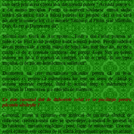
care iartă prin aceia cărora le-a dat această putere ? Această putere s-
a dat numai preoţilor. Preoţii ca oameni săvârşesc numai slujba
iertării păcatelor, fără a folosi puterea lor proprie căci ei nu iartă
păcatele în numele lor, ci în numele Tatălui şi al Fiului şi al Sfântului
Duh. Ei cer şi Dumnezeu dă”.
Sfântul Ioan Gură de Aur spune: ,,Tatăl a dat Fiului puterea să
judece, iar Fiul a dat preoţilor toată această putere. Preoţii iudeilor
aveau puterea de a curăţi trupul de lepră, sau mai bine zis, nu de a
curăţi, ci de a constata curăţirea, dar preoţii Legii Noi au primit
puterea nu de a fi martori ai curăţirii, ci de a curăţi. Şi nu lepra
trupului, ci de păcate întinăciunea sufletului”.
Dumnezeu nu cere mărturisirea păcatelor pentru că nu le-ar
cunoaşte, ci pentru că mărturisirea lor este un semn de căinţă şi
aceasta sporeşte credinţa, fiind în acelaşi timp o mărturisire a
credinţei în Dumnezeu şi a nădejdii de mântuire.
Ce este canonul dat de duhovnic celui ce se pocăieşte pentru
păcatele săvârşite ?
Canonul, numit şi epitimie, este mijlocul de pocăinţă rânduit de
duhovnic credinciosului care se spovedeşte, constând în general în
închinăciuni, metanii, rugăciune, post, fapte de milostenie. Cea mai
aspră epitimie este oprirea de la sfânta împărtăşanie pentru un anumit