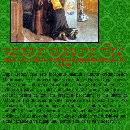
Î
n
cateheza
ortodoxă întâlnim următoarea definiţie pentru Taina Pocăinţei.
Este
Taina în care Dumnezeu iartă, prin duhovnic, păcatele creştinilor
care se căiesc sincer şi le mărturisesc la scaunul spovedaniei, în faţa
preotului.
După Botez, care este începutul mântuirii tuturor credincioşilor,
Mărturisirea este a doua curăţire şi ca al doilea Botez. Drept aceea se
cuvine ca noi toţi, mireni şi monahi, clerici, preoţi şi arhierei să ne
mărturisim păcatele şi nici unul din noi să nu ne depărtăm de la
aceasta, pentru că toţi am greşit şi păcătuim; să nu uităm că
Mântuitorul şi Judecatorul vine; drept care şi apostolul zice: “să
lepădam dar lucrurile întunericului şi să ne îmbrăcăm în armele
luminii”. Şi cum că tuturor le este de trebuinţă mărturisirea sau
pocăinţa, însuşi apostolul Iacob întăreşte zicând: “mărturisiţi-vă unul
altuia păcatele şi vă rugaţi unul pentru altul ca să vă vindecaţi”.