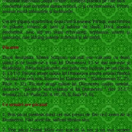
constituie iraţionalul „după lucrare”, corupţia practică pe care nu o
condamnă doar dreptatea dumnezeiască, ci şi cea omenească. Pentru
aceasta există tribunalele şi închisorile.
Cei trei giganţi ai patimilor, după cum îi numesc Părinţii, sunt iubirea
de plăcere, iubirea de bani şi iubirea de slavă. Dacă acestea
predomină, nasc alţi trei tirani echivalenţi: nepăsarea, uitarea şi
ignoranţa, care înfrâng puterile sufletului şi ale minţii.
P
ă
catele
După învăţătura Sfintei Scripturi, păcatul este călcarea cu bună
ştiinţă şi de bunăvoie a voii lui Dumnezeu. El se mai numeşte şi
fărădelege. Rădacina păcatului este pofta care ispiteşte pe om (Iacob
1, 13-15). Păcatul atrage mânia lui Dumnezeu asupra omului fiindcă
“păcatul este urâciune înaintea lui Dumnezeu ” (Deuteronom 17, 25;
Pilde 3, 32). Păcatul atrage mânia lui Dumnezeu asupra omului,
deoarece ” păcătoşii sunt vrăjmaşi ai lui Dumnezeu ” (Iov 21,17;
Ieremia 21,14; Psalm 20, 8-10; 78, 6; Isaia 10, 6).
Ce urmări are păcatul
1. Prin păcat pierdem darul cel mai presus de fire ce-l avem de la
Dumnezeu. Fără acest dar, sufletul rămâne slut.
2. Prin păcat Duhul Sfânt este luat de la noi şi nu mai suntem