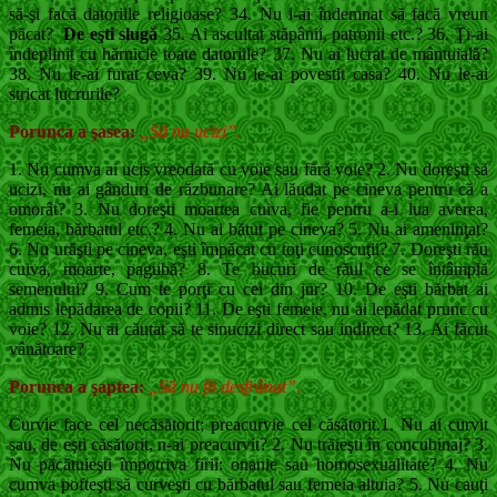
să-şi facă datoriile religioase? 34. Nu i-ai îndemnat să facă vreun
păcat?
De eşti slugă
35. Ai ascultat stăpânii, patronii etc.? 36. Ţi-ai
îndeplinit cu hărnicie toate datoriile? 37. Nu ai lucrat de mântuială?
38. Nu le-ai furat ceva? 39. Nu le-ai povestit casa? 40. Nu le-ai
stricat lucrurile?
Porunca a şasea:
„Să nu ucizi”.
1. Nu cumva ai ucis vreodată cu voie sau fără voie? 2. Nu doreşti să
ucizi, nu ai gânduri de răzbu­nare? Ai lăudat pe cineva pentru că a
omorât? 3. Nu doreşti moartea cuiva, fie pentru a-i lua averea,
femeia, bărbatul etc.? 4. Nu ai bătut pe cineva? 5. Nu ai ameninţat?
6. Nu urăşti pe cineva, eşti împăcat cu toţi cu­noscuţii? 7. Doreşti rău
cuiva, moarte, pagubă? 8. Te bucuri de răul ce se întâmplă
semenului? 9. Cum te porţi cu cei din jur? 10. De eşti bărbat ai
admis lepădarea de copii? 11. De eşti femeie, nu ai lepădat prunc cu
voie? 12. Nu ai căutat să te sinucizi direct sau indirect? 13. Ai făcut
vânătoare?
Porunca a şaptea:
„Să nu fii desfrânat”
.
Curvie face cel necăsătorit; preacurvie cel că­sătorit.1. Nu ai curvit
sau, de eşti căsătorit, n-ai prea­curvit? 2. Nu trăieşti în concubinaj? 3.
Nu păcătuieşti împotriva firii: onanie sau ho­mosexualitate? 4. Nu
cumva pofteşti să curveşti cu bărbatul sau femeia altuia? 5. Nu cauţi