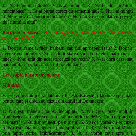
1. N-ai jurat strâmb? 2. N-ai minţit? 3. N-ai adus mărturii
mincinoase? 4. Te-ai purtat corect cu semenul tău? 5. Nu l-ai minţit?
6. Nu cumva ai purtat minciuni? 7. Nu cumva ai umblat cu poveşti
de la unul la altul?
Porunca a zecea:
„Să nu pofteşti […] nimic din câte sunt ale
aproapelui tău”.
1. Dorit-ai femeia, fiica, bărbatul sau fiul aproa­pelui tău? 2. Dorit-ai
averea vecinului? 3. Nu ai dorit starea socială a celui mai mare ca
tine? 4. N-ai urât din această cauză pe vecin? 5. N-ai dorit casa, sau
pământul, sau vita, sau lucrul fratelui tău?
Cele şapte păcate de moarte
Mândria
Este izvorul tuturor răutăţilor sufleteşti. Ea este o lăcomie spirituală
pentru care şi dracii au căzut din darul lui Dumnezeu.
1. Nu eşti mândru, fălos, închipuit? 2. Nu crezi prea mult în
frumuseţea sau averea ta, nu te-ai mândrit cu ele? 3. Cum te porţi cu
cei mari? 4. Nu dispreţuieşti pe nimeni? 5. Stai de vorbă cu oricine?
6. Nu eşti făţarnic, ipocrit (una spui, alta faci)? 7. Nu te-ai lăudat
prin fapte, vorbe, îmbrăcă­minte? 8. Nu ai vorbit ceva spre a fi