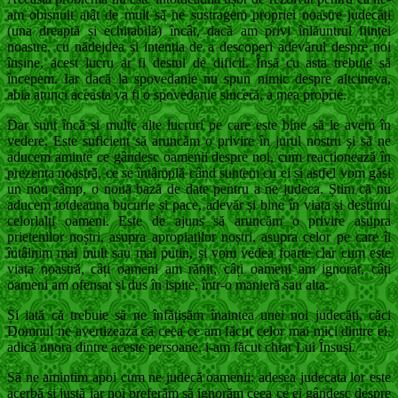
am obișnuit atât de mult să ne sustragem propriei noastre judecăți
(una dreaptă și echitabilă) încât, dacă am privi înlăuntrul ființei
noastre, cu nădejdea și intenția de a descoperi adevărul despre noi
înșine, acest lucru ar fi destul de dificil. Însă cu asta trebuie să
începem. Iar dacă la spovedanie nu spun nimic despre altcineva,
abia atunci aceasta va fi o spovedanie sinceră, a mea proprie.
Dar sunt încă și multe alte lucruri pe care este bine să le avem în
vedere. Este suficient să aruncăm o privire în jurul nostru și să ne
aducem aminte ce gândesc oamenii despre noi, cum reacționează în
prezența noastră, ce se întâmplă când suntem cu ei și astfel vom găsi
un nou câmp, o nouă bază de date pentru a ne judeca. Știm că nu
aducem totdeauna bucurie și pace, adevăr și bine în viața și destinul
celorlalți oameni. Este de ajuns să aruncăm o privire asupra
prietenilor noștri, asupra apropiaților noștri, asupra celor pe care îi
întâlnim mai mult sau mai puțin, și vom vedea foarte clar cum este
viața noastră, câți oameni am rănit, câți oameni am ignorat, câți
oameni am ofensat și dus în ispite, într-o manieră sau alta.
Și iată că trebuie să ne înfățișăm înaintea unei noi judecăți, căci
Domnul ne avertizează că ceea ce am făcut celor mai mici dintre ei,
adică unora dintre aceste persoane, i-am făcut chiar Lui Însuși.
Să ne amintim apoi cum ne judecă oamenii: adesea judecata lor este
acerbă și justă iar noi preferăm să ignorăm ceea ce ei gândesc despre