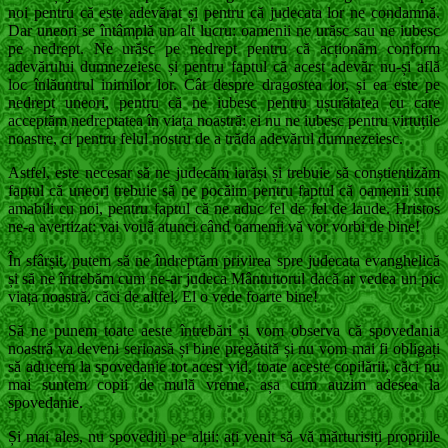
noi pentru că este adevărat și pentru că judecata lor ne condamnă.
Dar uneori se întâmplă un alt lucru: oamenii ne urăsc sau ne iubesc
pe nedrept. Ne urăsc pe nedrept pentru că acționăm conform
adevărului dumnezeiesc și pentru faptul că acest adevăr nu-și află
loc înlăuntrul inimilor lor. Cât despre dragostea lor, și ea este pe
nedrept uneori, pentru că ne iubesc pentru ușurătatea cu care
acceptăm nedreptatea în viața noastră: ei nu ne iubesc pentru virtuțile
noastre, ci pentru felul nostru de a trăda adevărul dumnezeiesc.
Astfel, este necesar să ne judecăm iarăși și trebuie să conștientizăm
faptul că uneori trebuie să ne pocăim pentru faptul că oamenii sunt
amabili cu noi, pentru faptul că ne aduc fel de fel de laude. Hristos
ne-a avertizat: vai vouă atunci când oamenii vă vor vorbi de bine!
În sfârșit, putem să ne îndreptăm privirea spre judecata evanghelică
și să ne întrebăm cum ne-ar judeca Mântuitorul dacă ar vedea un pic
viața noastră, căci de altfel, El o vede foarte bine!
Să ne punem toate aeste întrebări și vom observa că spovedania
noastră va deveni serioasă și bine pregătită și nu vom mai fi obligați
să aducem la spovedanie tot acest vid, toate aceste copilării, căci nu
mai suntem copii de mulă vreme, așa cum auzim adesea la
spovedanie.
Și mai ales, nu spovediți pe alții: ați venit să vă mărturisiți propriile