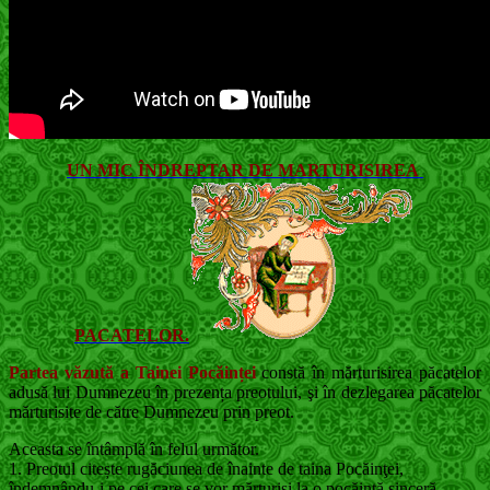
UN MIC ÎNDREPTAR DE MARTURISIREA
PACATELOR.
Partea văzută a Tainei Pocăin
ț
ei
constă în
mărturisirea păcatelor
adusă lui Dumnezeu în prezența preotului, şi în dezlegarea păcatelor
mărturisite de către Dumnezeu prin preot.
Aceasta se întâmplă în felul următor.
1. Preotul citește rugăciunea de înainte de taina Pocăinţei,
îndemnându-i pe cei care se vor mărturisi la o pocăință sinceră.