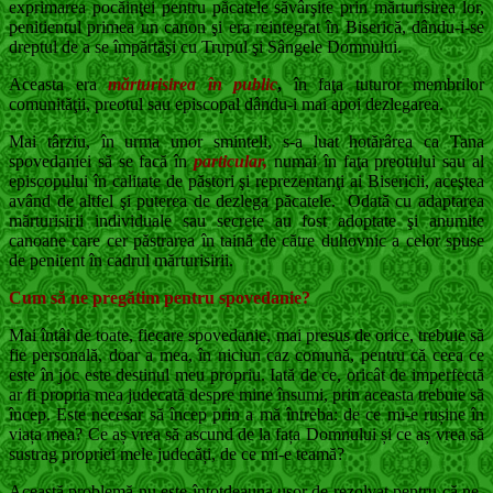
exprimarea pocăinţei pentru păcatele săvârşite prin mărturisirea lor,
penitientul primea un canon şi era reintegrat în Biserică, dându-i-se
dreptul de a se împărtăşi cu Trupul şi Sângele Domnului.
Aceasta era
mărturisirea în public
,
în faţa tuturor membrilor
comunităţii, preotul sau episcopal dându-i mai apoi dezlegarea.
Mai târziu, în urma unor sminteli, s-a luat hotărârea ca Tana
spovedaniei să se facă în
particular,
numai în faţa preotului sau al
episcopului în calitate de păstori şi reprezentanţi ai Bisericii, aceştea
având de altfel şi puterea de dezlega păcatele. Odată cu adaptarea
mărturisirii individuale sau secrete au fost adoptate şi anumite
canoane care cer păstrarea în taină de către duhovnic a celor spuse
de penitent în cadrul mărturisirii.
Cum să ne pregătim pentru spovedanie?
Mai întâi de toate, fiecare spovedanie, mai presus de orice, trebuie să
fie personală, doar a mea, în niciun caz comună, pentru că ceea ce
este în joc este destinul meu propriu. Iată de ce, oricât de imperfectă
ar fi propria mea judecată despre mine însumi, prin aceasta trebuie să
încep. Este necesar să încep prin a mă întreba: de ce mi-e rușine în
viața mea? Ce aș vrea să ascund de la fața Domnului și ce aș vrea să
sustrag propriei mele judecăți, de ce mi-e teamă?
Această problemă nu este întotdeauna ușor de rezolvat pentru că ne-