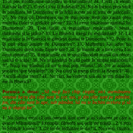
Ţi-ai pus întotdeauna nădejdea în Dumnezeu? 24. Crezi că există
Rai sau Iad? 25. Crezi că va fi Judecată? 26. Nu te încrezi prea mult
în bunătatea lui Dumnezeu şi în felul acesta nu te temi de jude­cată?
27. Nu crezi că Dumnezeu nu te mai poate ier­ta din cauza prea
multelor (tale) şi grelelor pă­cate? 28. Ai cerut totdeauna ajutorul lui
Dumnezeu? 29. Ţi-ai făcut cu regularitate rugăciunile? Sea­ra,
dimineaţa şi la prânz? 30. La Biserică mergi cu regularitate? 31. La
rugăciune şi în Biserică te gândeşti nu­mai la Dumnezeu? 32. Peste zi
îţi mai aduci aminte de Dumnezeu? 33. Mulţumiri I-ai adus lui
Dumnezeu după toa­te faptele tale? 34. Şi înainte de a face ceva I-ai
cerut ajutorul? 35. Rugăciunile nu le spui câteodată numai din obicei
sau să te scapi? 36. Nu te gândeşti în altă parte în timpul rugă­ciunii?
37. Nu-ţi vin gânduri că nu te mai poţi mântui? 38. Nu ai amânat
pocăirea spre bătrâneţe? 39. Nu cauţi să mergi târziu la Biserică? 40.
Asculţi slujba atent? 41. Nu râzi, nu vorbeşti sau nu te uiţi după lu­
me în Biserică?
Porunca a doua:
„Să nu-ţi faci chip cioplit, nici asemănarea
vreunui lucru din câte sunt în cer, sus, şi din câte sunt pe pământ,
jos, din câte sunt în ape, sub pământ. Să nu te închini ace­lora şi să
nu le slujeşti lor”.
1. Nu cumva crezi că unii oameni sunt mari şi au valoarea pe care a
avut-o Mântuitorul? Exemplu: filosofii sau şefii de religii…2. Crezi
în Sfintele Icoane? 3. Ce fel de închinare le dai? 4. Nu crezi, cumva,