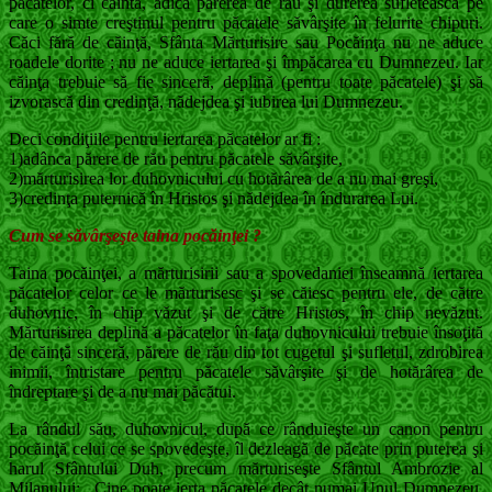
păcatelor, ci căinta, adică părerea de rău şi durerea sufletească pe
care o simte creştinul pentru păcatele săvârşite în felurite chipuri.
Căci fără de căinţă, Sfânta Mărturisire sau Pocăinţa nu ne aduce
roadele dorite ; nu ne aduce iertarea şi împăcarea cu Dumnezeu. Iar
căinţa trebuie să fie sinceră, deplină (pentru toate păcatele) şi să
izvorască din credinţă, nădejdea şi iubirea lui Dumnezeu.
Deci condiţiile pentru iertarea păcatelor ar fi :
1)adânca părere de rău pentru păcatele săvârşite,
2)mărturisirea lor duhovnicului cu hotărârea de a nu mai greşi,
3)credinţa puternică în Hristos şi nădejdea în îndurarea Lui.
Cum se săvârşeşte taina pocăinţei ?
Taina pocăinţei, a mărturisirii sau a spovedaniei înseamnă iertarea
păcatelor celor ce le mărturisesc şi se căiesc pentru ele, de către
duhovnic, în chip văzut şi de către Hristos, în chip nevăzut.
Mărturisirea deplină a păcatelor în faţa duhovnicului trebuie însoţită
de căinţă sinceră, părere de rău din tot cugetul şi sufletul, zdrobirea
inimii, întristare pentru păcatele săvârşite şi de hotărârea de
îndreptare şi de a nu mai păcătui.
La rândul său, duhovnicul, după ce rânduieşte un canon pentru
pocăinţă celui ce se spovedeşte, îl dezleagă de păcate prin puterea şi
harul Sfântului Duh, precum mărturiseşte Sfântul Ambrozie al
Milanului: ,,Cine poate ierta păcatele decât numai Unul Dumnezeu,