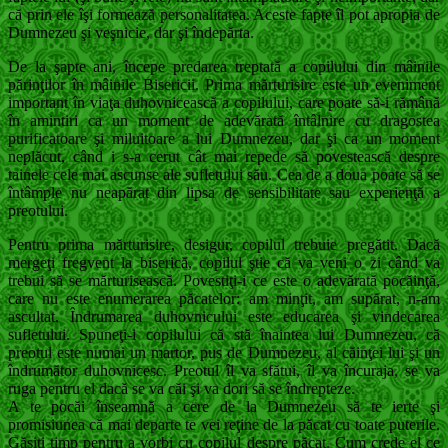
că prin ele îşi formează personalitatea. Aceste fapte îl pot apropia de
Dumnezeu şi veşnicie, dar şi îndepărta.
De la şapte ani, începe predarea treptată a copilului din mâinile
părinţilor în mâinile Bisericii. Prima mărturisire este un eveniment
important în viaţa duhovnicească a copilului, care poate să-i rămână
în amintiri ca un moment de adevărată întâlnire cu dragostea
purificatoare şi miluitoare a lui Dumnezeu, dar şi ca un moment
neplăcut, când i s-a cerut cât mai repede să povestească despre
tainele cele mai ascunse ale sufletului său. Cea de a doua poate să se
întâmple nu neapărat din lipsa de sensibilitate sau experienţă a
preotului.
Pentru prima mărturisire, desigur, copilul trebuie pregătit. Dacă
mergeţi fregvent la biserică, copilul ştie că va veni o zi când va
trebui să se mărturisească. Povestiţi-i ce este o adevărată pocăinţă,
care nu este enumerarea păcatelor: am minţit, am supărat, n-am
ascultat. Îndrumarea duhovnicului este educarea şi vindecarea
sufletului. Spuneţi-i copilului că stă înaintea lui Dumnezeu, că
preotul este numai un martor, pus de Dumnezeu, al căinţei lui şi un
îndrumător duhovnicesc. Preotul îl va sfătui, îl va încuraja, se va
ruga pentru el dacă se va căi şi va dori să se îndrepteze.
A te pocăi înseamnă a cere de la Dumnezeu să te ierte şi
promisiunea că mai departe te vei reţine de la păcat cu toate puterile.
Găsiţi timp pentru a vorbi cu copilul despre păcat. Cum crede el ce