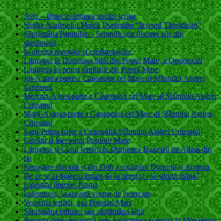
Aviz – Binecuvântarea anului școlar
Slujba Acatistului Maicii Domnului “Izvorul Tămăduirii”
Săptămâna Patimilor – Semnificaţia fiecarei zile din
săptămână
În atenția preoților și credincioșilor
Liturghia în Duminica întâi din Postul Mare, a Ortodoxiei
Liturghia în prima sâmbătă din Postul Mare
Joi-A patra parte a Canonului cel Mare al Sfântului Andrei
Criteanul
Mercuri-A trea parte a Canonului cel Mare al Sfântului Andrei
Criteanul
Marți-A doua parte a Canonului cel Mare al Sfântului Andrei
Criteanul
Luni-Prima parte a Canonului Sfântului Andrei Criteanul
Cuvânt la începutul Postului Mare
Liturghia și Cinul Iertării în Duminica Izgonirii lui Adam din
rai
Renaștere din apă și din Duh a micuților Dimitrie și Arianna
De ce se ia binecuvântare de la preot şi i se sărută mâna?
Calendar liturgic-Parma
Îndemnare, la această vreme de încercare
Vecernia iertării, uşa Postului Mare
Săptămâna brânzei sau săptămâna albă
Bucuria duhovnicească prin rugăciunea comună la Mănăstirea