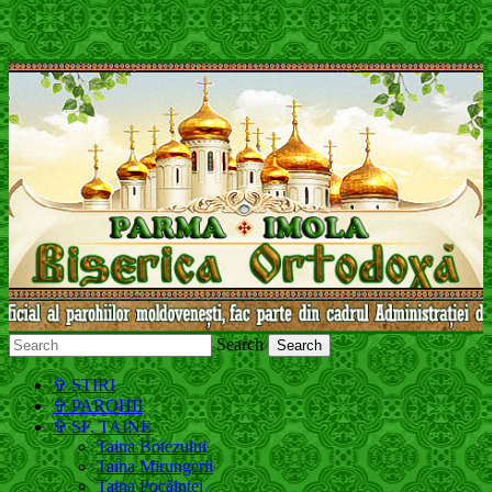
Search
Молдавская Православная Церковь,
✞ ȘTIRI
Московский Патриархат
✞ PAROHII
✞ SF. TAINE
Taina Botezului
Taina Mirungerii
Taina Pocăinței