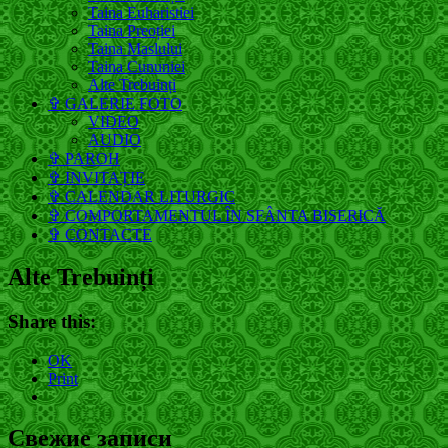
Taina Euharistiei
Taina Preoției
Taina Maslului
Taina Cununiei
Alte Trebuinți
✞ GALERIE FOTO
VIDEO
AUDIO
✞ PAROH
✞ INVITAȚIE
✞ CALENDAR LITURGIC
✞ COMPORTAMENTUL ÎN SFÂNTA BISERICĂ
✞ CONTACTE
Alte Trebuinți
Share this:
OK
Print
Свежие записи