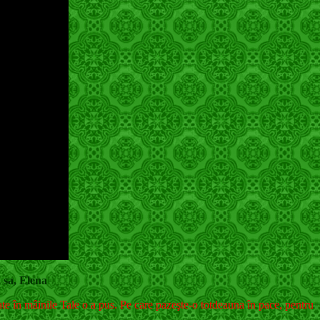
 sa, Elena
e în mâinile Tale o a pus. Pe care pazeşte-o totdeauna în pace, pentru