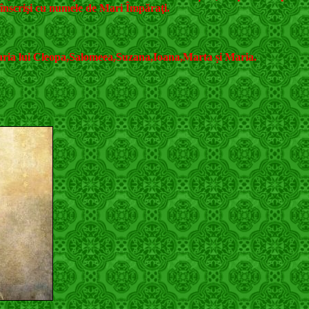
d înscrişi cu numele de Mari Împăraţi.
ia lui Cleopa,Salomeea,Suzana,Ioana,Marta și Maria.