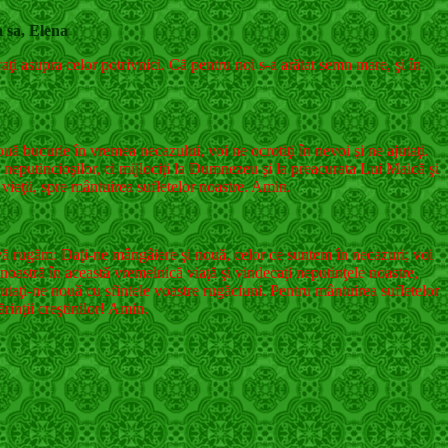
 sa, Elena
aţi asupra celor potrivnici. Că pentru noi s-a arătat semn mare, şi în
ă bucurie în vremea necazului, voi ne ocrotiţi în nevoi şi ne ajutaţi.
ă neputincioşilor, ci mijlociţi la Dumnezeu şi la preacurata Lui Maică şi
 vieţii, spre mântuirea sufletelor noastre. Amin.
mi vă rugăm: Daţi-ne mângâiere şi nouă, celor ce suntem în necazuri; voi
 noastră în această vremelnică viaţă şi vindecaţi neputinţele noastre,
 ajutaţi-ne nouă cu sfintele voastre rugăciuni. Pentru mântuirea sufletelor
rinţii creştinilor! Amin.