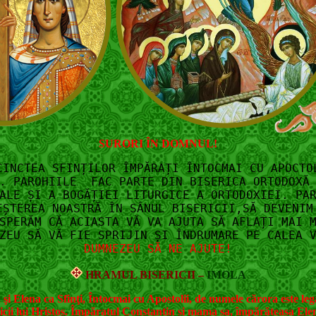
SURORI ÎN DOMNUL!
CINCTEA SFINȚILOR ÎMPĂRAȚI ÎNTOCMAI CU APOCTO
A. PAROHIILE FAC PARTE DIN BISERICA ORTODOXĂ 
ALE ȘI A BOGĂȚIEI LITURGICE A ORTODOXIEI. PA
EȘTEREA NOASTRĂ ÎN SÂNUL BISERICII,SĂ DEVENIM
SPERĂM CĂ ACIASTA VĂ VA AJUTA SĂ AFLAȚI MAI 
ZEU SĂ VĂ FIE SPRIJIN ȘI ÎNDRUMARE PE CALEA 
DUMNEZEU SĂ NE AJUTE!
HRAMUL BISERICII –
IMOLA
 şi Elena ca Sfinţi, Întocmai cu Apostolii, de numele cărora este le
sericii lui Hristos. Împăratul Constantin și mama sa, împărăteasa Elena