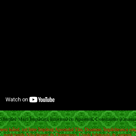
Sfinţilor Mari Împăraţi, întocmai cu Apostolii, Constantin şi mama
eni luând, cel între împăraţi Apostolul Tău, Doamne, împărăteasca cetat
rugăciunile Născătoarei de Dumnezeu, Unule Iubitorule de oameni.