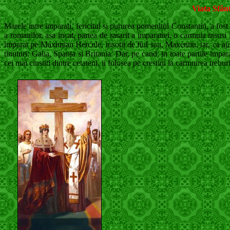
Viata Sfânt
Marele intre imparati, fericitul si pururea pomenitul Constantin, a fost 
a romanilor, asa incat, partea de rasarit a imparatiei, o carmuia insusi
imparat pe Maximian Hercule, insotit de fiul sau, Maxentiu, iar, ca aju
tinuturi: Galia, Spania si Britania. Dar, pe cand, in toate partile impar
cei mai cinstiti dintre cetateni, ii folosea pe crestini la carmuirea treburi