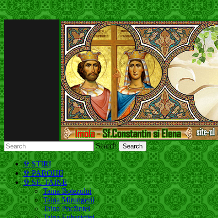
Search
Молдавская Православная Церковь, Моск
✞ ȘTIRI
✞ PAROHII
✞ SF. TAINE
Taina Botezului
Taina Mirungerii
Taina Pocăinței
Taina Euharistiei