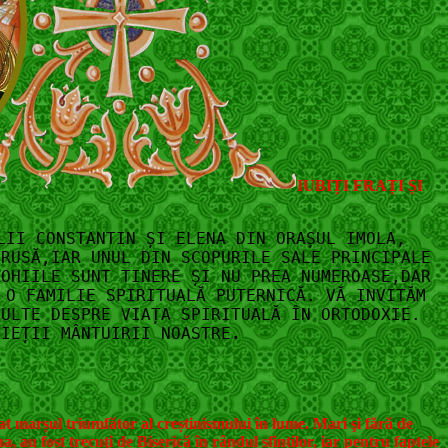
IUBIȚI FRAȚI ȘI
LII CONSTANTIN ȘI ELENA DIN ORAȘUL IMOLA,
RUSĂ,IAR UNUL DIN SCOPURILE SALE PRINCIPALE
ROHIILE SUNT TINERE ȘI NU PREA NUMEROASE,DAR
 O FAMILIE SPIRITUALĂ PUTERNICĂ. VĂ INVITĂM
MULTE DESPRE VIAȚA SPIRITUALĂ ÎN ORTODOXIE.
VIEȚII MÂNTUIRII NOASTRE
.
gat marșul triumfător al creștinismului în lume. Mari şi fără de
, au fost trecuţi de Biserică în rândul sfinților, iar pentru faptele