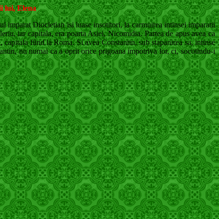
i lui, Elena
l imparat Diocletian isi luase insotitori, la carmuirea intinsei imparatii
aleriu, iar capitala, era poarta Asiei, Nicomidia. Partea de apus avea ca
, capitala fiind la Roma. Si avea Constantin, sub stapanirea sa, intinse
stantin, nu numai ca a oprit orice prigoana impotriva lor, ci, socotindu-i