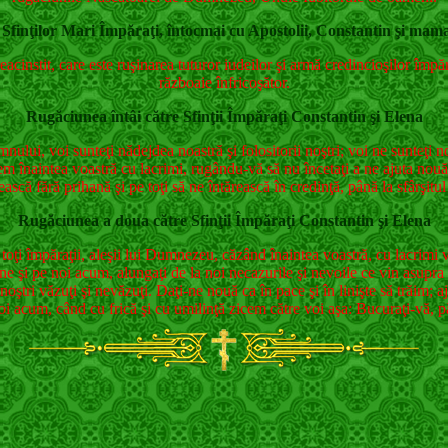
Sfinţilor Mari Împăraţi, întocmai cu Apostolii, Constantin şi mama
acinstit, care este ruşinarea tuturor iudeilor şi armă credincioşilor împăr
războaie înfricoşător.
Rugăciunea întâi către Sfinţii Împăraţi Constantin şi Elena
ui, voi sunteţi nădejdea noastră şi folositorii noştri; voi ne sunteţi nou
cădem înaintea voastră cu lacrimi, rugându-vă să nu încetaţi a ne ajuta nou
scă fără prihană şi pe toţi să ne întărească în credinţă, până la sfârşitul
Rugăciunea a doua către Sfinţii Împăraţi Constantin şi Elena
ât toţi împăraţii, aleşii lui Dumnezeu, căzând înaintea voastră, cu lacri
ţi-ne şi pe noi acum, alungaţi de la noi necazurile şi nevoile ce vin asupra
 noştri văzuţi şi nevăzuţi. Daţi-ne nouă ca în pace şi în linişte să trăim;
oi acum, când cu frică şi cu umilinţă zicem către voi aşa: Bucuraţi-vă, pă