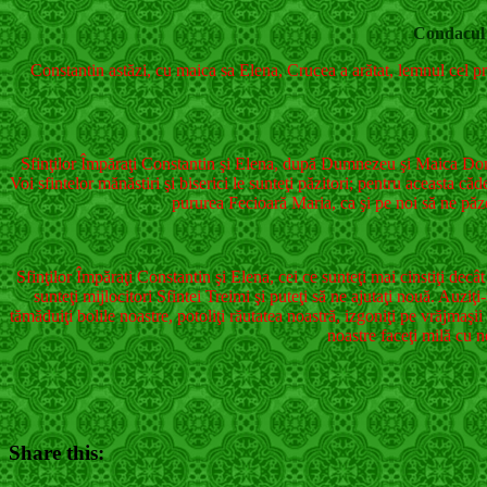
Condacul 
Constantin astăzi, cu maica sa Elena, Crucea a arătat, lemnul cel pre
Sfinţilor Împăraţi Constantin şi Elena, după Dumnezeu şi Maica Domnul
Voi sfintelor mănăstiri şi biserici le sunteţi păzitori; pentru aceasta 
pururea Fecioară Maria, ca şi pe noi să ne păzea
Sfinţilor Împăraţi Constantin şi Elena, cei ce sunteţi mai cinstiţi dec
sunteţi mijlocitori Sfintei Treimi şi puteţi să ne ajutaţi nouă. Auzi
tămăduiţi bolile noastre, potoliţi răutatea noastră, izgoniţi pe vrăjmaşii
noastre faceţi milă cu n
Share this: