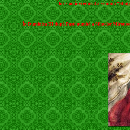
lor s-au învrednicit a se numi “Sfinţ
În Duminica III după Paști numită a Sfintelor Mironos