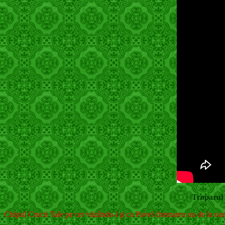
Troparul 
Chipul Crucii Tale pe cer văzându-l şi ca Pavel chemarea nu de la oam