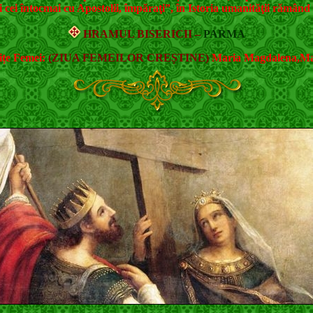
ii cei întocmai cu Apostolii, împăraţi”, în Istoria umanităţii rămân
HRAMUL BISERICII –
PARMA
ițe Femei:
(ZIUA FEMEILOR CREȘTINE)
Maria Magdalena,Mar