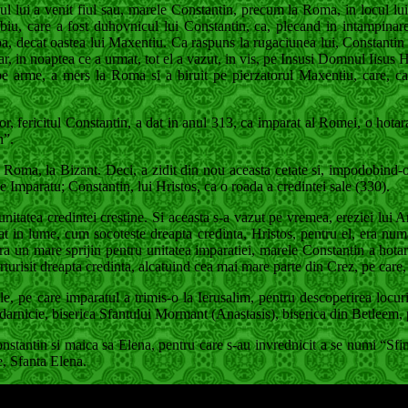
l lui a venit fiul sau, marele Constantin, precum la Roma, in locul lui
ebiu, care a fost duhovnicul lui Constantin, ca, plecand in intampina
ba, decat oastea lui Maxentiu. Ca raspuns la rugaciunea lui, Constantin
Iar, in noaptea ce a urmat, tot el a vazut, in vis, pe Insusi Domnul Iisus
pe arme, a mers la Roma si a biruit pe pierzatorul Maxentiu, care, caz
, fericitul Constantin, a dat in anul 313, ca imparat al Romei, o hotarare,
n”.
a Roma, la Bizant. Deci, a zidit din nou aceasta cetate si, impodobind-
 Imparatu; Constantin, lui Hristos, ca o roada a credintei sale (330).
itatea credintei crestine. Si aceasta s-a vazut pe vremea, ereziei lui Ari
t in lume, cum socoteste dreapta credinta, Hristos, pentru el, era numa
ra un mare sprijin pentru unitatea imparatiei, marele Constantin a hotarat
rturisit dreapta credinta, alcatuind cea mai mare parte din Crez, pe care, d
, pe care imparatul a trimis-o la Ierusalim, pentru descoperirea locuril
arnicie, biserica Sfantului Mormant (Anastasis), biserica din Betleem, pe
stantin si maica sa Elena, pentru care s-au invrednicit a se numi “Sfint
e, Sfanta Elena.