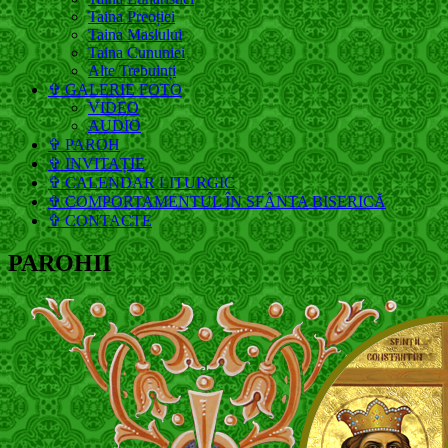
Taina Preoției
Taina Maslului
Taina Cununiei
Alte Trebuinți
✞ GALERIE FOTO
VIDEO
AUDIO
✞ PAROH
✞ INVITAȚIE
✞ CALENDAR LITURGIC
✞ COMPORTAMENTUL ÎN SFÂNTA BISERICĂ
✞ CONTACTE
PAROHII