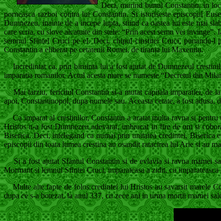
Deci, murind bunul Constantin, in locu
porneasca razboi contra lui Constantin. Si istoriseste episcopul Eus
Dumnezeu, inainte de a incepe lupta, stiind ca oastea lui este mai sla
care scria, cu slove alcatuite din stele: “Prin acest semn vei invinge”. 
semnul Sfintei Cruci pe el. Deci, chipul cinstitei Cruci, punandu-l 
Constantin a eliberat pe cetatenii Romei, de tirania lui Maxentiu.
Incredintat ca, prin biruinta lui a fost ajutat de Dumnezeul crestinilor
imparatia romanilor. Actul acesta mare se numeste “Decretul din Mila
Mai tarziu, fericitul Constantin si-a mutat capitala imparatiei, de l
apoi, Constantinopol, dupa numele sau. Aceasta cetate, a fost adusa, de
Ca imparat al crestinilor, Constantin a aratat multa ravna si pentru un
Hristos n-a fost Dumnezeu adevarat, imbracat in fire de om si cobora
Biserica. Deci, intelegand ca numai prin unitatea credintei, Biserica e
episcopii din toata lumea crestina au osandit ratacirea lui Arie si au ma
Si a fost ajutat Sfantul Constantin si de evlavia si ravna mamei sale
Mormant si lemnul Sfintei Cruci, imparateasa a zidit, cu imparateasca d
Multe alte fapte de folos credintei lui Hristos au savarsit marele Con
dupa ce s-a botezat, la anul 337, cu zece ani in urma mortii mamei sal