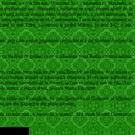
 Hercule, a venit fiul sau, Maxentiu. Si s-a intamplat ca Maxentiu, sa
rea dusmanului sau, imparatul Constantin se ruga, cerand ajutor de la
 a vazut ziua, in amiaza mare, stralucind pe cer, o cruce luminoasa, pe
 Hristos, apropiindu-se de el si indemnandu-l sa-si faca steag ostasesc cu
and in raul Tibru, s-a inecat, la podul Milvius, in anul 312; si asa,
 prin care a oprit prigonirea crestinilor si a dat libertate credintei in
o cu tot felul de palate, ca pe o adevarata noua Roma crestina numita,
e, cea mai mare ratacire din viata Bisericii lui Hristos. Arie invata ca
i o creatura trimisa sa izbaveasca omenirea. Si era mare tulburare in
 tinerea Sinodului de la Niceea, la care el insusi a fost de fata. Aici,
e atunci, il rostim si noi, la orice Sfanta Liturghie.
or sfinte din Evanghelii. Si, descoperind locul Golgotei, al Sfantului
 cea din Nazaret si alte sfinte locasuri.
ii cei intocmai cu Apostolii, imparati”. Si a murit Sfantul Constantin,