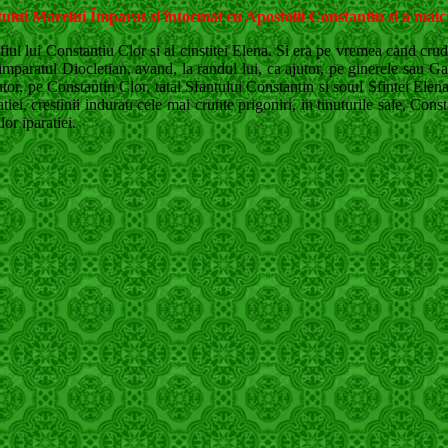
ului Marelui Împarat si întocmai cu Apostolii Constantin si a maici
fiul lui Constantiu Clor si al cinstitei Elena. Si era pe vremea cand crudu
 imparatul Diocletian, avand, la randul lui, ca ajutor, pe ginerele sau G
tor, pe Constantin Clor, tatal Sfantului Constantin si sotul Sfintei Elena
atiei, crestinii indurau cele mai crunte prigoniri, in tinuturile sale, Con
lor iparatiei.