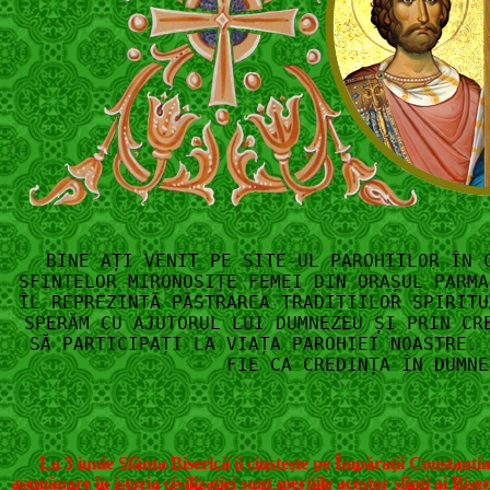
BINE AȚI VENIT PE SITE-UL PAROHIILOR ÎN 
SFINTELOR MIRONOSIȚE FEMEI DIN ORAȘUL PARM
ÎL REPREZINTĂ PĂSTRAREA TRADIȚIILOR SPIRITU
SPERĂM CU AJUTORUL LUI DUMNEZEU ȘI PRIN CR
SĂ PARTICIPAȚI LA VIAȚA PAROHIEI NOASTRE. 
FIE CA CREDINȚA ÎN DUMNE
La 3 iunie Sfânta Biserică îi cinsteşte pe Împăraţii Constantin
asemănare în istoria civilizației sunt meritile acestor sfinţi ai Bi