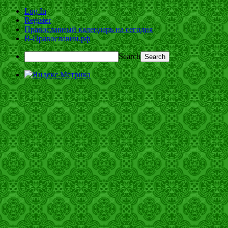
Log In
Register
Православный календарь на сегодня
В-Православии.рф
Search