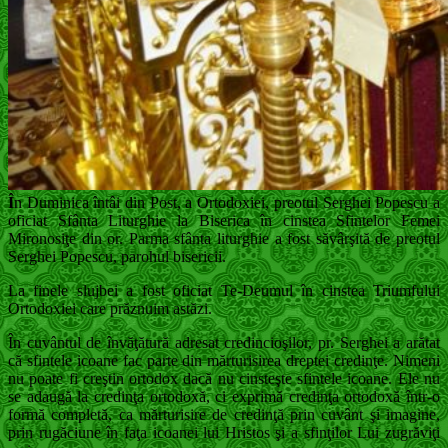
Î
n Duminica întâi din Post, a Ortodoxiei, preotul Serghei Popescu a
oficiat Sfânta Liturghie la Biserica în cinstea Sfintelor Femei
Mironosiţe din or. Parma sfânta liturghie a fost săvârşită de preotul
Serghei Popescu, parohul bisericii.
La finele slujbei a fost oficiat Te-Deumul în cinstea Triumfului
Ortodoxiei care prăznuim astăzi.
În cuvântul de învăţătură adresat credincioşilor, pr. Serghei a arătat
că sfintele icoane fac parte din mărturisirea dreptei credinţe. Nimeni
nu poate fi creştin ortodox dacă nu cinsteşte sfintele icoane. Ele nu
se adaugă la credinţa ortodoxă, ci exprimă credinţa ortodoxă într-o
formă completă, ca mărturisire de credinţă prin cuvânt şi imagine,
prin rugăciune în faţa icoanei lui Hristos şi a sfinţilor Lui zugrăviţi