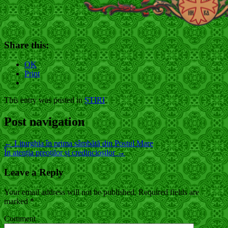
Share this:
OK
Print
This entry was posted in
ȘTIRI
.
Post navigation
←
Liturghia în prima sâmbătă din Postul Mare
În atenția preoților și credincioșilor
→
Leave a Reply
Your email address will not be published.
Required fields are
marked
*
Comment