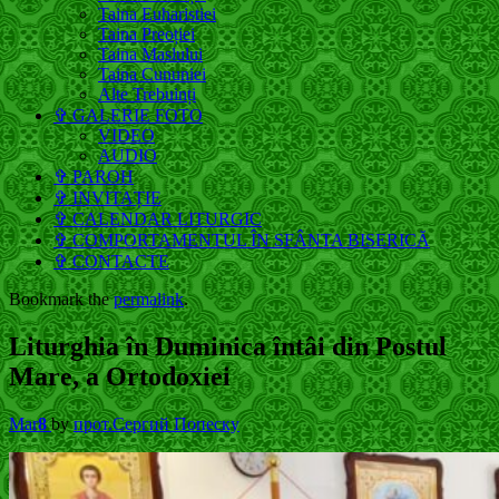
Taina Euharistiei
Taina Preoției
Taina Maslului
Taina Cununiei
Alte Trebuinți
✞ GALERIE FOTO
VIDEO
AUDIO
✞ PAROH
✞ INVITAȚIE
✞ CALENDAR LITURGIC
✞ COMPORTAMENTUL ÎN SFÂNTA BISERICĂ
✞ CONTACTE
Bookmark the
permalink
.
Liturghia în Duminica întâi din Postul
Mare, a Ortodoxiei
Mar
8
by
прот.Сергий Попеску