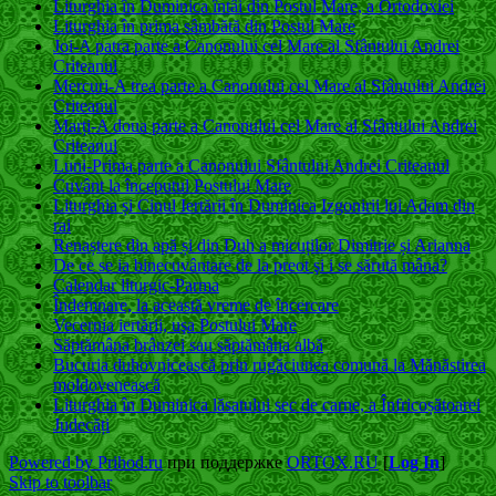
Liturghia în Duminica întâi din Postul Mare, a Ortodoxiei
Liturghia în prima sâmbătă din Postul Mare
Joi-A patra parte a Canonului cel Mare al Sfântului Andrei
Criteanul
Mercuri-A trea parte a Canonului cel Mare al Sfântului Andrei
Criteanul
Marți-A doua parte a Canonului cel Mare al Sfântului Andrei
Criteanul
Luni-Prima parte a Canonului Sfântului Andrei Criteanul
Cuvânt la începutul Postului Mare
Liturghia și Cinul Iertării în Duminica Izgonirii lui Adam din
rai
Renaștere din apă și din Duh a micuților Dimitrie și Arianna
De ce se ia binecuvântare de la preot şi i se sărută mâna?
Calendar liturgic-Parma
Îndemnare, la această vreme de încercare
Vecernia iertării, uşa Postului Mare
Săptămâna brânzei sau săptămâna albă
Bucuria duhovnicească prin rugăciunea comună la Mănăstirea
moldovenească
Liturghia în Duminica lăsatului sec de carne, a Înfricoșătoarei
Judecăți
Powered by Prihod.ru
при поддержке
ORTOX.RU
[
Log In
]
Skip to toolbar