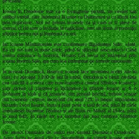
pe icoane.
I
coana în Ortodoxie este ca o Evanghelie pictată, un cuvânt sau
simbol vizibil, care îndeamnă la unire cu Dumnezeu şi cu sfinţii Lui
prin rugăciune. Noi nu privim icoanele ca şi cum ar fi piese de
muzeu, ci ele sunt o invitaţie la rugăciune, sunt un semn al prezenţei
sfinţilor pentru noi şi împreună cu noi.
Iar Icoana Mântuitorului este confirmarea făgăduinţei Sale
: «Iată,
Eu cu voi sunt în toate zilele, până la sfârşitul veacurilor!»
Când
intrăm duminica în biserică, Hristos Cel înviat ne întâmpină prin
icoana Învierii Sale, aşa cum le-a întâmpinat pe femeile mironosiţe.
În această Duminică, Biserica noastră face amintirea acelei zile în
care, cu aproape 1.200 de ani în urmă, Ortodoxia a biruit credinţa
cea rătăcită a acelora care erau împotriva cinstirii Sfintelor Icoane şi
care ziceau că cinstirea şi închinarea la sfintele icoane ar fi o
închinare la idoli şi că icoanele, din această pricină, trebuie scoase
din bisericile creştine. Începând din anul 725, în timpul împăratului
bizantin Leon Isaurul, lupta a ţinut peste o sută de ani, până în zilele
împărătesei bizantine Teodora şi ale fiului ei, Mihail al III-lea, până
în anul 842. În zilele lor s-a introdus din nou cinstirea Sfintelor
Icoane.
De atunci Duminica de astăzi este numită Duminica Ortodoxiei.
Acest lucru ne arată clar ce însemnătate au sfintele icoane pentru