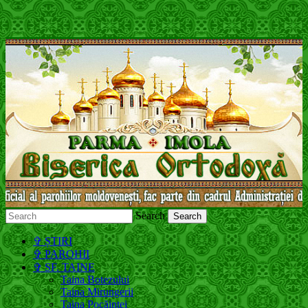
Search
Молдавская Православная Церковь,
✞ ȘTIRI
Московский Патриархат
✞ PAROHII
✞ SF. TAINE
Taina Botezului
Taina Mirungerii
Taina Pocăinței