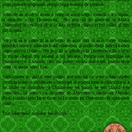
viaţa noastră religioasă, pentru viaţa noastră de creştini.
Icoanele ne ajută să avem o imagine a împărăţiei cerurilor, a sfinţilor,
o imagibe a lui Dumnezeu. Nu poţi să te gândeşti la Maica
Domnului în cer fără să ai în faţa ochilor chipul ei cel blând şi bun
din icoană.
Nu poţi să te gândeşti la judecata de apoi fără să ai în minte icoana
judecăţii unde e adunată toată omenirea, şi unde sfinţii judecă lumea
împreună cu Hristos. Nu poţi să te gândeşti la Dumnezeu fără să ai
în minte chipul din icoană a lui Hristos. Pentru noi împărăţia lui
Dumnezeu e o icoană, căci nu putem vedea mai mult, putem doar
simţi cu inima harul Lui.
Sărbătoarea de astăzi este pentru noi prilejul de a ne reîmprospăta
credinţa printr-o sărbătoare a biruinţei ei asupra tuturor rătăcirilor şi a
ne întări cu nădejdea că Dumnezeu va pastra în noi chipul Său
preasfânt. Să pazim cu dragoste de Dumnezeu rânduiala Marelui
Post, căutând prin fapte bune să-l cinstim pe Dumnezeu în aproapele
nostru.
This slideshow requires JavaScript.