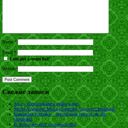
Name
*
Email
*
I am not a spam bot!
Website
Свежие записи
Aviz – Binecuvântarea anului școlar
Slujba Acatistului Maicii Domnului “Izvorul Tămăduirii”
Săptămâna Patimilor – Semnificaţia fiecarei zile din
săptămână
În atenția preoților și credincioșilor