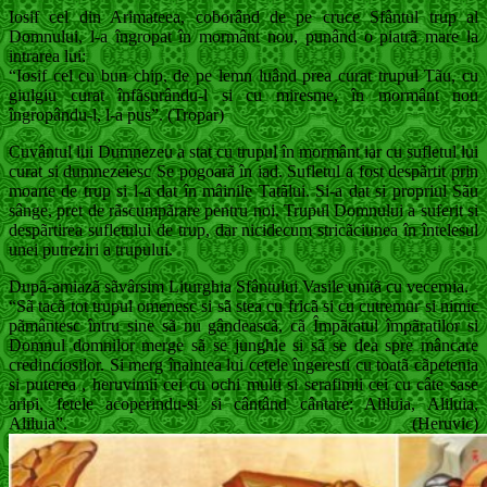
Iosif cel din Arimateea, coborând de pe cruce Sfântul trup al
Domnului, l-a îngropat în mormânt nou, punând o piatrã mare la
intrarea lui:
“Iosif cel cu bun chip, de pe lemn luând prea curat trupul Tãu, cu
giulgiu curat înfãsurându-l si cu miresme, în mormânt nou
îngropându-l, l-a pus”. (Tropar)
Cuvântul lui Dumnezeu a stat cu trupul în mormânt iar cu sufletul lui
curat si dumnezeiesc Se pogoarã în iad. Sufletul a fost despãrtit prin
moarte de trup si l-a dat în mâinile Tatãlui. Si-a dat si propriul Sãu
sânge, pret de rãscumpãrare pentru noi. Trupul Domnului a suferit si
despãrtirea sufletului de trup, dar nicidecum stricãciunea în întelesul
unei putreziri a trupului.
Dupã-amiazã sãvârsim Liturghia Sfântului Vasile unitã cu vecernia.
“Sã tacã tot trupul omenesc si sã stea cu fricã si cu cutremur si nimic
pãmântesc întru sine sã nu gândeascã, cã Împãratul împãratilor si
Domnul domnilor merge sã se junghie si sã se dea spre mâncare
credinciosilor. Si merg înaintea lui cetele îngeresti cu toatã cãpetenia
si puterea , heruvimii cei cu ochi multi si serafimii cei cu câte sase
aripi, fetele acoperindu-si si cântând cântare: Aliluia, Aliluia,
Aliluia”. (Heruvic)