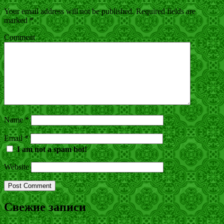
Your email address will not be published.
Required fields are
marked
*
Comment
Name
*
Email
*
I am not a spam bot!
Website
Свежие записи