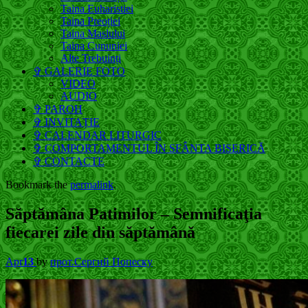
Taina Euharistiei
Taina Preoției
Taina Maslului
Taina Cununiei
Alte Trebuinți
✞ GALERIE FOTO
VIDEO
AUDIO
✞ PAROH
✞ INVITAȚIE
✞ CALENDAR LITURGIC
✞ COMPORTAMENTUL ÎN SFÂNTA BISERICĂ
✞ CONTACTE
Bookmark the
permalink
.
Săptămâna Patimilor – Semnificaţia
fiecarei zile din săptămână
Apr
13
by
прот.Сергий Попеску