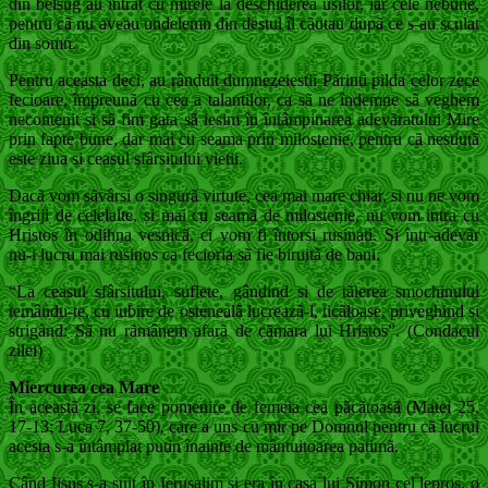
din belsug au intrat cu mirele la deschiderea usilor, iar cele nebune,
pentru cã nu aveau undelemn din destul îl cãutau dupã ce s-au sculat
din somn.
Pentru aceasta deci, au rânduit dumnezeiestii Pãrinti pilda celor zece
fecioare, împreunã cu cea a talantilor, ca sã ne îndemne sã veghem
necontenit si sã fim gata sã iesim în întâmpinarea adevãratului Mire
prin fapte bune, dar mai cu seama prin milostenie, pentru cã nestiutã
este ziua si ceasul sfârsitului vietii.
Dacã vom sãvârsi o singurã virtute, cea mai mare chiar, si nu ne vom
îngriji de celelalte, si mai cu seamã de milostenie, nu vom intra cu
Hristos în odihna vesnicã, ci vom fi întorsi rusinati. Si într-adevãr
nu-i lucru mai rusinos ca fecioria sã fie biruitã de bani.
“La ceasul sfârsitului, suflete, gândind si de tãierea smochinului
temându-te, cu iubire de ostenealã lucreazã-l, ticãloase, priveghind si
strigând: Sã nu rãmânem afarã de cãmara lui Hristos”. (Condacul
zilei)
Miercurea cea Mare
În aceastã zi, se face pomenire de femeia cea pãcãtoasã (Matei 25,
17-13; Luca 7, 37-50), care a uns cu mir pe Domnul pentru cã lucrul
acesta s-a întâmplat putin înainte de mântuitoarea patimã.
Când Iisus s-a suit în Ierusalim si era în casa lui Simon cel lepros, o