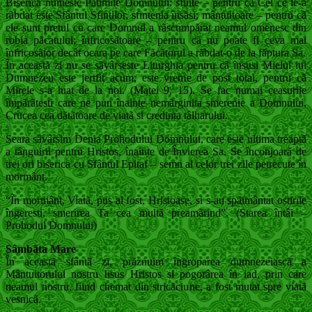
Biserica numeste Patimile Domnului: sfinte – pentru cã Cel ce le-a
rãbdat este Sfântul Sfintilor, sfintenia însãsi; mântuitoare – pentru cã
ele sunt pretul cu care Domnul a rãscumpãrat neamul omenesc din
robia pãcatului; înfricosãtoare – pentru cã nu poate fi ceva mai
înfricosãtor decât ocara pe care Fãcãtorul a rãbdat-o de la fãptura Sa.
În aceastã zi nu se sãvârseste Liturghia pentru cã însusi Mielul lui
Dumnezeu este jertfit acum; este vreme de post total, pentru cã
Mirele s-a luat de la noi. (Matei 9, 15). Se fac numai ceasurile
împãrãtesti care ne pun înainte nemãrginita smerenie a Domnului,
Crucea cea dãtãtoare de viatã si credinta tâlharului.
Seara sãvârsim Denia Prohodului Domnului, care este ultima treaptã
a tânguirii pentru Hristos, înainte de Învierea Sa. Se înconjoarã de
trei ori biserica cu Sfântul Epitaf – semn al celor trei zile petrecute în
mormânt.
“În mormânt, Viatã, pus ai fost, Hristoase, si s-au spãimântat ostirile
îngeresti, smerirea Ta cea multã preamãrind”. (Starea întâi –
Prohodul Domnului)
Sâmbãta Mare
În aceastã sfântã zi, prãznuim îngroparea dumnezeiascã a
Mântuitorului nostru Iisus Hristos si pogorârea în iad, prin care
neamul nostru, fiind chemat din stricãciune, a fost mutat spre viatã
vesnicã.