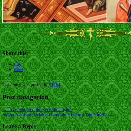
Share this:
OK
Print
This entry was posted in
ȘTIRI
.
Post navigation
←
În atenția preoților și credincioșilor
Slujba Acatistului Maicii Domnului “Izvorul Tămăduirii”
→
Leave a Reply