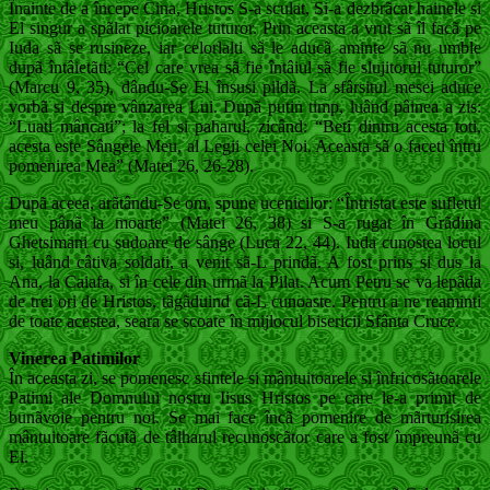
Înainte de a începe Cina, Hristos S-a sculat, Si-a dezbrãcat hainele si
El singur a spãlat picioarele tuturor. Prin aceasta a vrut sã îl facã pe
Iuda sã se rusineze, iar celorlalti sã le aducã aminte sã nu umble
dupã întâietãti: “Cel care vrea sã fie întâiul sã fie slujitorul tuturor”
(Marcu 9, 35), dându-Se El însusi pildã. La sfârsitul mesei aduce
vorbã si despre vânzarea Lui. Dupã putin timp, luând pâinea a zis:
“Luati mâncati”; la fel si paharul, zicând: “Beti dintru acesta toti,
acesta este Sângele Meu, al Legii celei Noi. Aceasta sã o faceti întru
pomenirea Mea” (Matei 26, 26-28).
Dupã aceea, arãtându-Se om, spune ucenicilor: “Întristat este sufletul
meu pânã la moarte” (Matei 26, 38) si S-a rugat în Grãdina
Ghetsimani cu sudoare de sânge (Luca 22, 44). Iuda cunostea locul
si, luând câtiva soldati, a venit sã-L prindã. A fost prins si dus la
Ana, la Caiafa, si în cele din urmã la Pilat. Acum Petru se va lepãda
de trei ori de Hristos, tãgãduind cã-L cunoaste. Pentru a ne reaminti
de toate acestea, seara se scoate în mijlocul bisericii Sfânta Cruce.
Vinerea Patimilor
În aceasta zi, se pomenesc sfintele si mântuitoarele si înfricosãtoarele
Patimi ale Domnului nostru Iisus Hristos pe care le-a primit de
bunãvoie pentru noi. Se mai face încã pomenire de mãrturisirea
mântuitoare fãcutã de tâlharul recunoscãtor care a fost împreunã cu
El.