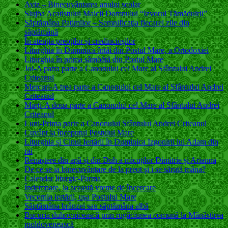
Aviz – Binecuvântarea anului școlar
Slujba Acatistului Maicii Domnului “Izvorul Tămăduirii”
Săptămâna Patimilor – Semnificaţia fiecarei zile din
săptămână
În atenția preoților și credincioșilor
Liturghia în Duminica întâi din Postul Mare, a Ortodoxiei
Liturghia în prima sâmbătă din Postul Mare
Joi-A patra parte a Canonului cel Mare al Sfântului Andrei
Criteanul
Mercuri-A trea parte a Canonului cel Mare al Sfântului Andrei
Criteanul
Marți-A doua parte a Canonului cel Mare al Sfântului Andrei
Criteanul
Luni-Prima parte a Canonului Sfântului Andrei Criteanul
Cuvânt la începutul Postului Mare
Liturghia și Cinul Iertării în Duminica Izgonirii lui Adam din
rai
Renaștere din apă și din Duh a micuților Dimitrie și Arianna
De ce se ia binecuvântare de la preot şi i se sărută mâna?
Calendar liturgic-Parma
Îndemnare, la această vreme de încercare
Vecernia iertării, uşa Postului Mare
Săptămâna brânzei sau săptămâna albă
Bucuria duhovnicească prin rugăciunea comună la Mănăstirea
moldovenească