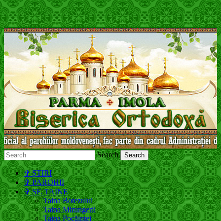
Search
Молдавская Православная Церковь,
✞ ȘTIRI
Московский Патриархат
✞ PAROHII
✞ SF. TAINE
Taina Botezului
Taina Mirungerii
Taina Pocăinței