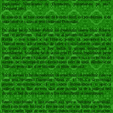
rugãciunile Nãscãtoarei de Dumnezeu, miluieste-ne pe noi”.
(Troparul zilei)
În aceastã zi, se face pomenire de fericitul Iosif, cel preafrumos, si de
smochinul ce s-a uscat prin blestemul Domnului.
De astãzi încep Sfintele Patimi ale Domnului nostru Iisus Hristos.
Iosif cel prefrumos – fiul cel mai mic al patriarhului Iacov, nãscut din
Rahila – este icoanã a lui Hristos, pentru cã, asemenea lui, si
Domnul nostru a fost invidiat de iudei, a fost vândut de ucenicul sãu
cu treizeci de arginti, a fost închis în groapa întunecoasã a
mormântului. Sculându-Se de acolo prin El însusi, împãrãteste peste
Egipt, adicã peste tot pãcatul, îl învinge cu putere si, ca un iubitor de
oameni, ne rãscumpãrã prin darea hranei celei de tainã, dându-Se pe
El însusi pentru noi si ne hrãneste cu pâine cereascã.
Tot în aceeasi zi facem pomenire de smochinul cel neroditor care s-a
uscat prin blestemul Domnului (Matei 21, 17-19). Ca sã convingã
poporul nerecunoscãtor cã are putere îndestulãtoare si spre a
pedepsi, ca un Bun nu vrea sã-si arate puterea Sa de a pedepsi fatã
de om, ci fatã de ceva care are o fire neînsufletitã si nesimtitoare.
Istoria smochinului a fost asezatã aici spre a îndemna la umilintã,
dupã cum istoria lui Iosif a fost asezatã spre a ne înfãtisa pe Hristos.
Fiecare suflet lipsit de orice roadã duhovniceascã este un smochin.