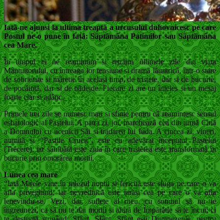
Iatã-ne ajunsi la ultima treaptã a urcusului duhovnicesc pe care
Postul ne-o pune în fațã: Sãptãmâna Patimilor sau Sãptãmâna
cea Mare.
În timpul ei ne reamintim si retrãim ultimele zile din viata
Mântuitorului, cu întreaga lor tensiune si dramã lãuntricã, într-o stare
de sobrietate si mãretie în acelasi timp, de tristete, dar si de bucurie,
de pocãintã, dar si de nãdejde. Fiecare zi are un înteles si un mesaj
foarte clar si adânc.
Primele trei zile se numesc mari si sfinte pentru cã reamintesc sensul
eshatologic al Paştelui. A patra zi, joi, marcheazã cea din urmã Cinã
a Domnului cu ucenicii Sãi si trãdarea lui Iuda. A cincea zi, vineri,
numitã si “Pastile Crucii”, este cu adevãrat începutul Pastelui
(Trecere), iar sâmbãtã este ziua în care tristetea este transformatã în
bucurie prin omorârea mortii.
Lunea cea mare
“Iatã Mirele vine în miezul noptii si fericitã este sluga pe care o va
afla priveghind; iar nevrednicã este iarãsi cea pe care o va afla
lenevindu-se. Vezi, dar, suflete al meu, cu somnul sã nu te
îngreunezi, ca sã nu te dai mortii si afarã de Împãrãtie sã te încui; ci
te desteptã strigând: Sfânt, Sfânt, Sfânt esti Dumnezeule, pentru