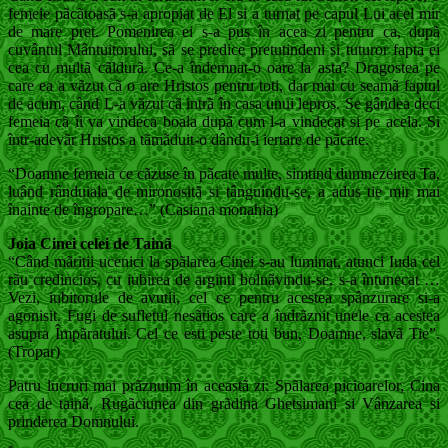
femeie pãcãtoasã s-a apropiat de El si a turnat pe capul Lui acel mir
de mare pret. Pomenirea ei s-a pus în acea zi pentru ca, dupã
cuvântul Mântuitorului, sã se predice pretutindeni si tuturor fapta ei
cea cu multã cãldurã. Ce-a îndemnat-o oare la asta? Dragostea pe
care ea a vãzut cã o are Hristos pentru toti, dar mai cu seamã faptul
de acum, când L-a vãzut cã intrã în casa unui lepros. Se gândea deci
femeia cã îi va vindeca boala dupã cum l-a vindecat si pe acela. Si
într-adevãr Hristos a tãmãduit-o dându-i iertare de pãcate.
“Doamne femeia ce cãzuse în pãcate multe, simtind dumnezeirea Ta,
luând rânduiala de mironositã si tânguindu-se, a adus tie mir mai
înainte de îngropare…” (Casiana monahia)
Joia Cinei celei de Tainã
“Când mãritii ucenici la spãlarea Cinei s-au luminat, atunci Iuda cel
rãu credincios, cu iubirea de arginti bolnãvindu-se, s-a întunecat …
Vezi, iubitorule de avutii, cel ce pentru acestea spânzurare si-a
agonisit. Fugi de sufletul nesãtios care a îndrãznit unele ca acestea
asupra Împãratului. Cel ce esti peste toti bun, Doamne, slavã Tie”.
(Tropar)
Patru lucruri mai prãznuim în aceastã zi: Spãlarea picioarelor, Cina
cea de tainã, Rugãciunea din grãdina Ghetsimani si Vânzarea si
prinderea Domnului.