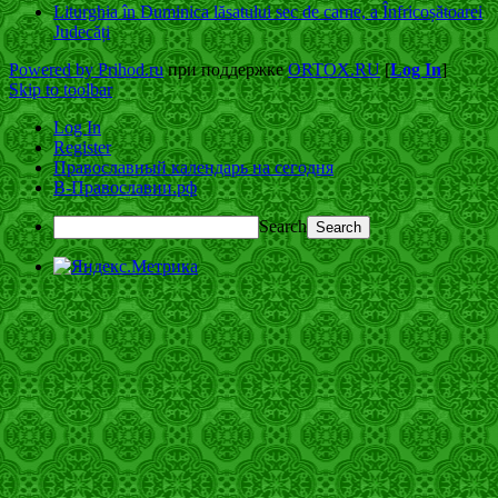
Liturghia în Duminica lăsatului sec de carne, a Înfricoșătoarei
Judecăți
Powered by Prihod.ru
при поддержке
ORTOX.RU
[
Log In
]
Skip to toolbar
Log In
Register
Православный календарь на сегодня
В-Православии.рф
Search