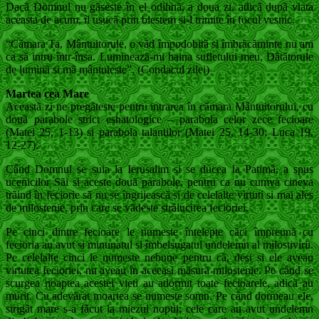
Dacã Domnul nu gãseste în el odihnã, a doua zi, adicã dupã viata
aceasta de acum, îl usucã prin blestem si-l trimite în focul vesnic.
“Cãmara Ta, Mântuitorule, o vãd împodobitã si îmbrãcãminte nu am
ca sã intru într-însa. Lumineazã-mi haina sufletului meu, Dãtãtorule
de luminã si mã mântuieste”. (Condacul zilei)
Martea cea Mare
Aceastã zi ne pregãteste pentru intrarea în cãmara Mântuitorului, cu
douã parabole strict eshatologice – parabola celor zece fecioare
(Matei 25, 1-13) si parabola talantilor (Matei 25, 14-30; Luca 19,
12-27).
Când Domnul se suia la Ierusalim si se ducea la Patimã, a spus
ucenicilor Sãi si aceste douã parabole, pentru ca nu cumva cineva
trãind în feciorie sã nu se îngrijeascã si de celelalte virtuti si mai ales
de milostenie, prin care se vãdeste strãlucirea fecioriei.
Pe cinci dintre fecioare le numeste întelepte cãci împreunã cu
fecioria au avut si minunatul si îmbelsugatul undelemn al milostivirii.
Pe celelalte cinci le numeste nebune pentru cã, desi si ele aveau
virtutea fecioriei, nu aveau în aceeasi mãsurã milostenie. Pe când se
scurgea noaptea acestei vieti au adormit toate fecioarele, adicã au
murit. Cu adevãrat moartea se numeste somn. Pe când dormeau ele,
strigãt mare s-a fãcut la miezul noptii; cele care au avut undelemn