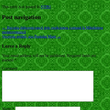
This entry was posted in
ȘTIRI
.
Post navigation
←
Bucuria duhovnicească prin rugăciunea comună la Mănăstirea
moldovenească
Vecernia iertării, uşa Postului Mare
→
Leave a Reply
Your email address will not be published.
Required fields are
marked
*
Comment
Name
*