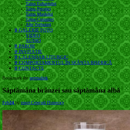
Taina Euharistiei
Taina Preoției
Taina Maslului
Taina Cununiei
Alte Trebuinți
✞ GALERIE FOTO
VIDEO
AUDIO
✞ PAROH
✞ INVITAȚIE
✞ CALENDAR LITURGIC
✞ COMPORTAMENTUL ÎN SFÂNTA BISERICĂ
✞ CONTACTE
Bookmark the
permalink
.
Săptămâna brânzei sau săptămâna albă
Feb
24
by
прот.Сергий Попеску