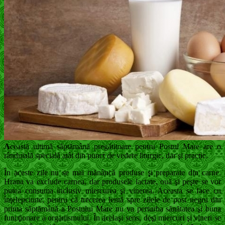
A
ceastă ultimă săptămână pregătitoare pentru Postul Mare are o
rânduială specială atât din punct de vedere liturgic, dar şi practic.
În aceste zile nu se mai mănâncă produse şi preparate din carne.
Hrana va exclude carnea, dar produsele lactate, ouă şi peşte se vor
putea consuma inclusiv miercurea şi vinerea. Aceasta se face cu
înţelepciune, pentru că trecerea lentă spre zilele de post negru din
prima săptămână a Postului Mare nu va perturba sănătatea şi buna
funcţionare a organismului. În acelaşi sens, deşi miercuri şi vineri se