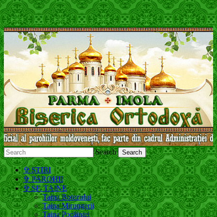
Search
Молдавская Православная Церковь,
✞ ȘTIRI
Московский Патриархат
✞ PAROHII
✞ SF. TAINE
Taina Botezului
Taina Mirungerii
Taina Pocăinței