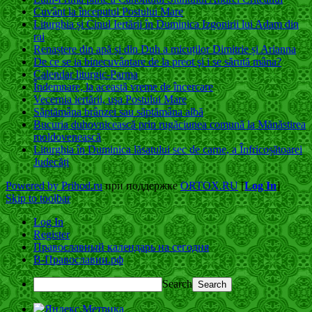
Cuvânt la începutul Postului Mare
Liturghia și Cinul Iertării în Duminica Izgonirii lui Adam din
rai
Renaștere din apă și din Duh a micuților Dimitrie și Arianna
De ce se ia binecuvântare de la preot şi i se sărută mâna?
Calendar liturgic-Parma
Îndemnare, la această vreme de încercare
Vecernia iertării, uşa Postului Mare
Săptămâna brânzei sau săptămâna albă
Bucuria duhovnicească prin rugăciunea comună la Mănăstirea
moldovenească
Liturghia în Duminica lăsatului sec de carne, a Înfricoșătoarei
Judecăți
Powered by Prihod.ru
при поддержке
ORTOX.RU
[
Log In
]
Skip to toolbar
Log In
Register
Православный календарь на сегодня
В-Православии.рф
Search