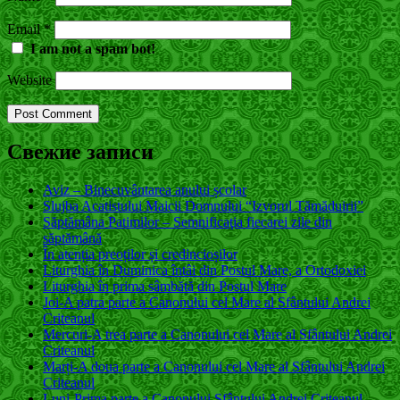
Email
*
I am not a spam bot!
Website
Свежие записи
Aviz – Binecuvântarea anului școlar
Slujba Acatistului Maicii Domnului “Izvorul Tămăduirii”
Săptămâna Patimilor – Semnificaţia fiecarei zile din
săptămână
În atenția preoților și credincioșilor
Liturghia în Duminica întâi din Postul Mare, a Ortodoxiei
Liturghia în prima sâmbătă din Postul Mare
Joi-A patra parte a Canonului cel Mare al Sfântului Andrei
Criteanul
Mercuri-A trea parte a Canonului cel Mare al Sfântului Andrei
Criteanul
Marți-A doua parte a Canonului cel Mare al Sfântului Andrei
Criteanul
Luni-Prima parte a Canonului Sfântului Andrei Criteanul