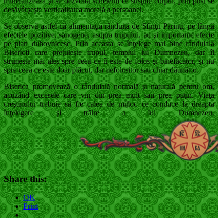
mineralizează şi se dezvoltă scheletul ce susţine corpul, prin post se
desăvârşeşte verticalitatea morală a persoanei.
Se observă astfel că alimentaţia rânduită de Sfinţii Părinţi, pe lângă
efectele pozitive, sanogene, asupra trupului, au şi importante efecte
pe plan duhovnicesc. Prin aceasta se înţelege mai bine rânduiala
Bisericii care preţuieşte trupul, templul lui Dumnezeu, dar îl
struneşte mai ales spre ceea ce îi este de folos şi binefăcător, şi nu
spre ceea ce este doar plăcut, dar nefolositor sau chiar dăunător.
Biserica promovează o rânduială normală şi naturală pentru om,
acuzând excesele care vin din prea mult sau prea puţin. Viaţa
creştinului trebuie să fie calea de mijloc ce conduce la dreapta
înţelegere şi trăire a lui Dumnezeu.
Share this:
OK
Print