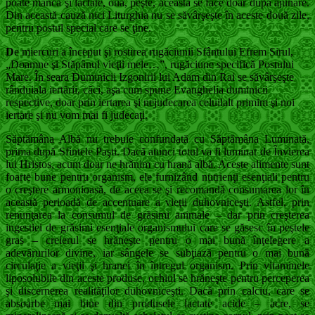
poate mânca şi lactate, ouă, peşte, aceasta se face doar după ajunare.
Din această cauză nici Liturghia nu se săvârşeşte în aceste două zile,
pentru postul special care se ţine.
D
e miercuri a început şi rostirea rugăciunii Sfântului Efrem Sirul,
„Doamne şi Stăpânul vieţii mele…”, rugăciune specifică Postului
Mare. În seara Duminicii Izgonirii lui Adam din Rai se săvârşeşte
rânduiala iertării, căci, aşa cum spune Evanghelia duminicii
respective, doar prin iertarea şi nejudecarea celuilalt primim şi noi
iertare şi nu vom mai fi judecaţi.
Săptămâna Albă nu trebuie confundată cu Săptămâna Luminată,
prima după Sfintele Paşti. Dacă atunci totul va fi luminat de Învierea
lui Hristos, acum doar ne hrănim cu hrană albă. Aceste alimente sunt
foarte bune pentru organism, ele furnizând nutrienţi esenţiali pentru
o creştere armonioasă, de aceea se şi recomandă consumarea lor în
această perioadă de accentuare a vieţii duhovniceşti. Astfel, prin
renunţarea la consumul de grăsimi animale – dar prin creşterea
ingestiei de grăsimi esenţiale organismului care se găsesc în peştele
gras – creierul se hrăneşte pentru o mai bună înţelegere a
adevărurilor divine, iar sângele se subţiază pentru o mai bună
circulaţie a vieţii şi hranei în întregul organism. Prin vitaminele
liposolubile din aceste produse, ochiul se hrăneşte pentru perceperea
şi discernerea realităţilor duhovniceşti. Dacă prin calciu, care se
absoarbe mai bine din produsele lactate acide – acre, se